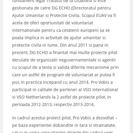
fundament legal Tratatul de la Lisabona si este
gestionata de catre DG ECHO (Directoratul pentru
Ajutor Umanitar si Protectie Civila. Scopul EUAV va fi
acela de oferi oportunitati de voluntariat
internationale pentru ca cetatenii europeni sa se
poata implica in activitati de ajutor umanitar si
protectie civila in lume. Din anul 2011 si pana in
prezent, DG ECHO a finantat mai multe proiecte pilot
derulate de organizatii neguvernamentale si agentii
cu scopul de a testa si valida diferite mecanisme prin
care un astfel de program de voluntariat ar putea fi
pus in practica incepand cu anul 2014. Pro Vobis a
participat in calitate de partener al VSO International
si VSO Netherlands la 2 astfel de proiecte pilot, in
perioada 2012-2013, respectiv 2013-2014.
In cadrul acestui proiect pilot, Pro Vobis a dezvoltat –
pe baza experientei dobandite in tara si strainatate,
cat si in urma consultarilor directe din cadrul unei