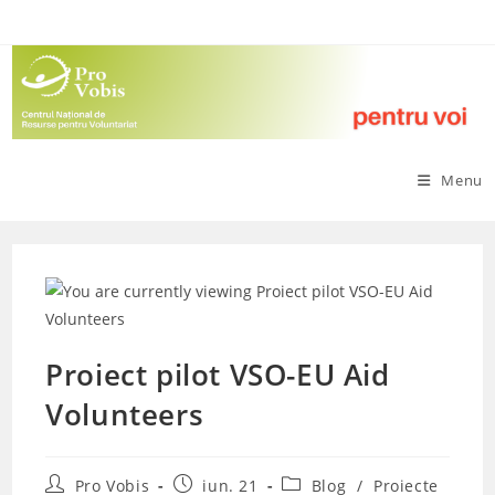
Skip
to
content
Menu
Proiect pilot VSO-EU Aid
Volunteers
Post
Post
Post
Pro Vobis
iun. 21
Blog
/
Proiecte