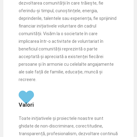
dezvoltarea comunității în care trăiește, fie
oferindu-și timpul, cunoștințele, energia,
deprinderile, talentele sau experiența, fie sprijinind
financiar inițiativele voluntare din cadrul
comunității. Visăm la o societate în care
implicarea într-o activitate de voluntariat în
beneficiul comunității reprezintă o parte
acceptată și apreciată a existenței fiecărei
persoane și în armonie cu celelalte angajamente
ale sale față de familie, educație, muncă și
recreere.
Valori
Toate inițiativele și proiectele noastre sunt
ghidate de non-discriminare, corectitudine,
transparență, profesionalism, dezvoltare continuă