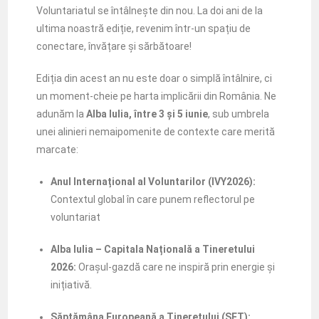
Voluntariatul se întâlnește din nou. La doi ani de la
ultima noastră ediție, revenim într-un spațiu de
conectare, învățare și sărbătoare!
Ediția din acest an nu este doar o simplă întâlnire, ci
un moment-cheie pe harta implicării din România. Ne
adunăm la
Alba Iulia, între 3 și 5 iunie
, sub umbrela
unei alinieri nemaipomenite de contexte care merită
marcate:
Anul Internațional al Voluntarilor (IVY2026):
Contextul global în care punem reflectorul pe
voluntariat
Alba Iulia – Capitala Națională a Tineretului
2026:
Orașul-gazdă care ne inspiră prin energie și
inițiativă.
Săptămâna Europeană a Tineretului (SET):