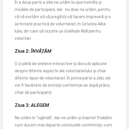
În a doua parte a zilei ne uităm la oportunități și
modele de participare, dar.. nu doar ne uităm, pentru
că vă invităm să vă pregătiți să facem împreună și o
activitate practică de voluntariat, în Cetatea Alba
Iulia, din care să rezulte un
Gratitude Wall
pentru
voluntari.
Ziua 2:
ÎNVĂȚĂM
O zi plină de ateliere interactive și discuții aplicate
despre diferite aspecte ale voluntariatului și chiar
diferite tipuri de voluntariat. În prima parte a zilei, ele
vor fi facilitate de invitații conferinței iar după prânz,
chiar de participanți.
Ziua 3:
ALEGEM
Ne uităm în ”oglindă”, dar ne uităm și înainte! Stabilim
cum ducem mai departe concluziile conferinței, cum