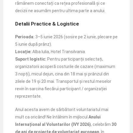
rămânem conectați ca rețea profesională și ce
decizii ne asumăm pentru ultima parte a anului.
Detalii Practice & Logistice
Perioada:
3–5 iunie 2026 (sosire pe 2 iunie, plecare pe
5 iunie după prânz).
Locație:
Alba Iulia, Hotel Transilvania.
Suport logistic:
Pentru participanții selectați,
organizatorii acoperă costurile de cazare (maximum
3 nopți), micul dejun, cina din 18 mai și prânzul din
zilele de 19 și 20 mai. Transportul și restul meselor
revin în sarcina fiecărui participant / organizației
reprezentate.
Anul acesta avem de sărbătorit voluntariatul mai
mult ca oricând! Ne întâlnim în mijlocul
Anului
Internațional al Voluntarilor (IVY 2026)
, celebrăm
30
de ani de proiecte de voluntariat european
,
în