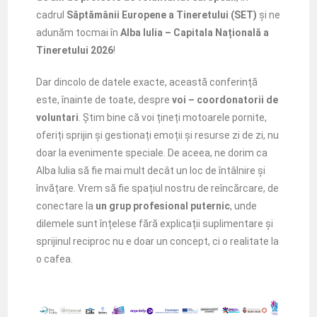
cadrul
Săptămânii Europene a Tineretului (SET)
și ne
adunăm tocmai în
Alba Iulia – Capitala Națională a
Tineretului 2026
!
Dar dincolo de datele exacte, această conferință
este, înainte de toate, despre
voi – coordonatorii de
voluntari
.
Știm bine că voi țineți motoarele pornite,
oferiți sprijin și gestionați emoții și resurse zi de zi, nu
doar la evenimente speciale. De aceea, ne dorim ca
Alba Iulia să fie mai mult decât un loc de întâlnire și
învățare. Vrem să fie spațiul nostru de reîncărcare, de
conectare la
un grup profesional puternic
, unde
dilemele sunt înțelese fără explicații suplimentare și
sprijinul reciproc nu e doar un concept, ci o realitate la
o cafea.