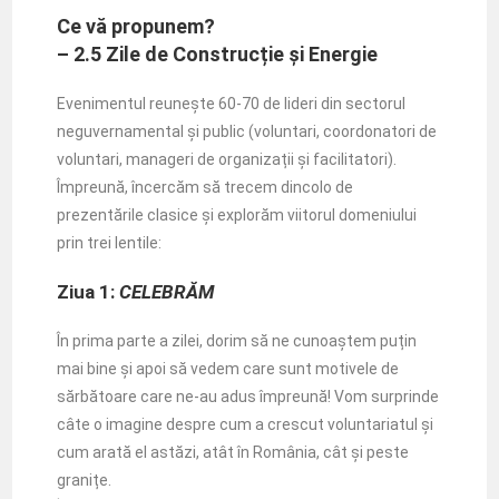
Ce vă propunem?
– 2.5 Zile de Construcție și Energie
Evenimentul reunește 60-70 de lideri din sectorul
neguvernamental și public (voluntari, coordonatori de
voluntari, manageri de organizații și facilitatori).
Împreună, încercăm să trecem dincolo de
prezentările clasice și explorăm viitorul domeniului
prin trei lentile:
Ziua 1:
CELEBRĂM
În prima parte a zilei, dorim să ne cunoaștem puțin
mai bine și apoi să vedem care sunt motivele de
sărbătoare care ne-au adus împreună! Vom surprinde
câte o imagine despre cum a crescut voluntariatul și
cum arată el astăzi, atât în România, cât și peste
granițe.