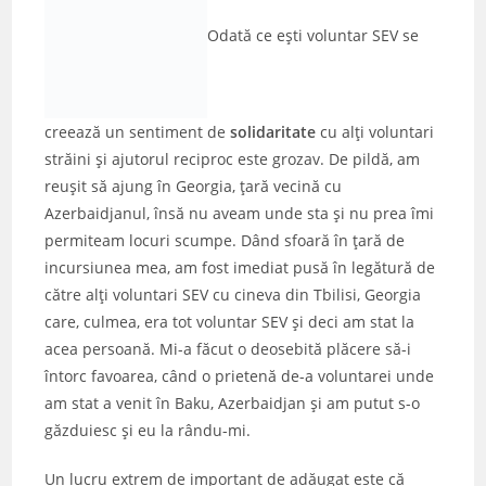
Odată ce eşti voluntar SEV se
creează un sentiment de
solidaritate
cu alţi voluntari
străini şi ajutorul reciproc este grozav. De pildă, am
reuşit să ajung în Georgia, ţară vecină cu
Azerbaidjanul, însă nu aveam unde sta şi nu prea îmi
permiteam locuri scumpe. Dând sfoară în ţară de
incursiunea mea, am fost imediat pusă în legătură de
către alţi voluntari SEV cu cineva din Tbilisi, Georgia
care, culmea, era tot voluntar SEV şi deci am stat la
acea persoană. Mi-a făcut o deosebită plăcere să-i
întorc favoarea, când o prietenă de-a voluntarei unde
am stat a venit în Baku, Azerbaidjan şi am putut s-o
găzduiesc şi eu la rându-mi.
Un lucru extrem de important de adăugat este că