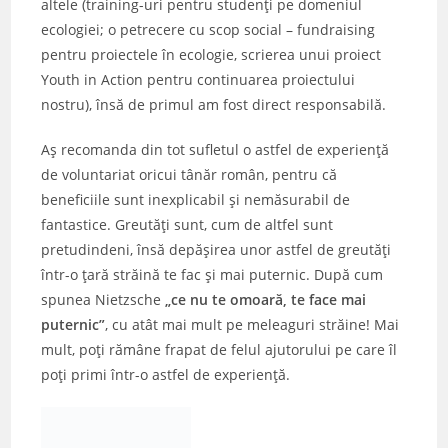
altele (training-uri pentru studenţi pe domeniul
ecologiei; o petrecere cu scop social – fundraising
pentru proiectele în ecologie, scrierea unui proiect
Youth in Action pentru continuarea proiectului
nostru), însă de primul am fost direct responsabilă.
Aş recomanda din tot sufletul o astfel de experienţă
de voluntariat oricui tânăr român, pentru că
beneficiile sunt inexplicabil şi nemăsurabil de
fantastice. Greutăţi sunt, cum de altfel sunt
pretudindeni, însă depăşirea unor astfel de greutăţi
într-o ţară străină te fac şi mai puternic. După cum
spunea Nietzsche
„ce nu te omoară, te face mai
puternic”
, cu atât mai mult pe meleaguri străine! Mai
mult, poţi rămâne frapat de felul ajutorului pe care îl
poţi primi într-o astfel de experienţă.