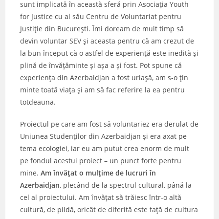
sunt implicată în această sferă prin Asociaţia Youth
for Justice cu al său Centru de Voluntariat pentru
Justiţie din Bucureşti. Îmi doream de mult timp să
devin voluntar SEV şi aceasta pentru că am crezut de
la bun început că o astfel de experienţă este inedită şi
plină de învăţăminte şi aşa a şi fost. Pot spune că
experienţa din Azerbaidjan a fost uriaşă, am s-o ţin
minte toată viaţa şi am să fac referire la ea pentru
totdeauna.
Proiectul pe care am fost să voluntariez era derulat de
Uniunea Studenţilor din Azerbaidjan şi era axat pe
tema ecologiei, iar eu am putut crea enorm de mult
pe fondul acestui proiect – un punct forte pentru
mine.
Am învăţat o mulţime de lucruri în
Azerbaidjan
, plecând de la spectrul cultural, până la
cel al proiectului. Am învăţat să trăiesc într-o altă
cultură, de pildă, oricât de diferită este faţă de cultura