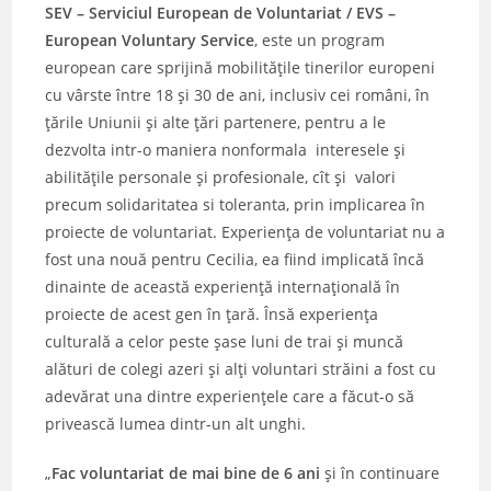
SEV – Serviciul European de Voluntariat / EVS –
European Voluntary Service
, este un program
european care sprijină mobilităţile tinerilor europeni
cu vârste între 18 şi 30 de ani, inclusiv cei români, în
ţările Uniunii şi alte ţări partenere, pentru a le
dezvolta intr-o maniera nonformala interesele şi
abilităţile personale şi profesionale, cît şi valori
precum solidaritatea si toleranta, prin implicarea în
proiecte de voluntariat. Experienţa de voluntariat nu a
fost una nouă pentru Cecilia, ea fiind implicată încă
dinainte de această experienţă internaţională în
proiecte de acest gen în ţară. Însă experienţa
culturală a celor peste şase luni de trai şi muncă
alături de colegi azeri şi alţi voluntari străini a fost cu
adevărat una dintre experienţele care a făcut-o să
privească lumea dintr-un alt unghi.
„
Fac voluntariat de mai bine de 6 ani
şi în continuare