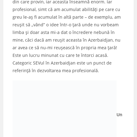
din care provin, iar aceasta înseamnă enorm. Iar
profesional, simt că am acumulat abilităţi pe care cu
greu le-aş fi acumulat în altă parte – de exemplu, am
reuşit să „vând” o idee într-o ţară unde nu vorbeam
limba şi doar asta mi-a dat o încredere nebună în
mine, căci dacă am reuşit aceasta în Azerbaidjan, nu
ar avea ce să nu-mi reuşească în propria mea ţară!
Este un lucru minunat cu care te întorci acasă.
Categoric SEVul în Azerbaidjan este un punct de
referinţă în dezvoltarea mea profesională.
Un