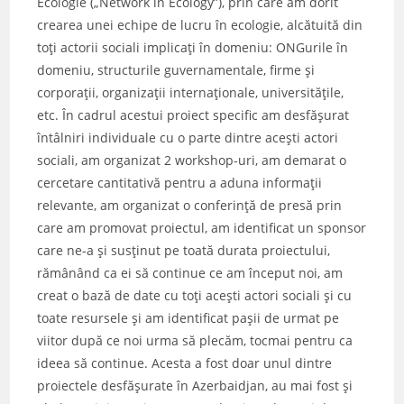
Ecologie („Network in Ecology”), prin care am dorit
crearea unei echipe de lucru în ecologie, alcătuită din
toţi actorii sociali implicaţi în domeniu: ONGurile în
domeniu, structurile guvernamentale, firme şi
corporaţii, organizaţii internaţionale, universităţile,
etc. În cadrul acestui proiect specific am desfăşurat
întâlniri individuale cu o parte dintre aceşti actori
sociali, am organizat 2 workshop-uri, am demarat o
cercetare cantitativă pentru a aduna informaţii
relevante, am organizat o conferinţă de presă prin
care am promovat proiectul, am identificat un sponsor
care ne-a şi susţinut pe toată durata proiectului,
rămânând ca ei să continue ce am început noi, am
creat o bază de date cu toţi aceşti actori sociali şi cu
toate resursele şi am identificat paşii de urmat pe
viitor după ce noi urma să plecăm, tocmai pentru ca
ideea să continue. Acesta a fost doar unul dintre
proiectele desfăşurate în Azerbaidjan, au mai fost şi