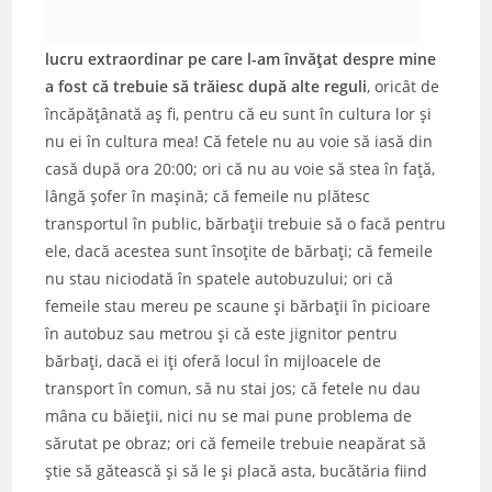
lucru extraordinar pe care l-am învăţat despre mine
a fost că trebuie să trăiesc după alte reguli
, oricât de
încăpăţânată aş fi, pentru că eu sunt în cultura lor şi
nu ei în cultura mea!
Că fetele nu au voie să iasă din
casă după ora 20:00; ori că nu au voie să stea în faţă,
lângă şofer în maşină; că femeile nu plătesc
transportul în public, bărbaţii trebuie să o facă pentru
ele, dacă acestea sunt însoţite de bărbaţi; că femeile
nu stau niciodată în spatele autobuzului; ori că
femeile stau mereu pe scaune şi bărbaţii în picioare
în autobuz sau metrou şi că este jignitor pentru
bărbaţi, dacă ei iţi oferă locul în mijloacele de
transport în comun, să nu stai jos; că fetele nu dau
mâna cu băieţii, nici nu se mai pune problema de
sărutat pe obraz; ori că femeile trebuie neapărat să
ştie să gătească şi să le şi placă asta, bucătăria fiind