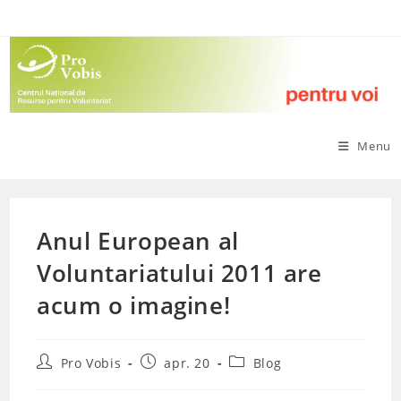
Skip
to
content
Menu
Anul European al
Voluntariatului 2011 are
acum o imagine!
Post
Post
Post
Pro Vobis
apr. 20
Blog
author:
published:
category: