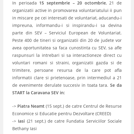
In perioada
15 septembrie – 20 octombrie
, 21 de
organizatii active in promovarea voluntariatului ii pun
in miscare pe cei interesati de voluntariat, aducandu-i
impreuna, informandu-i si inspirandu-i sa devina
parte din SEV – Serviciul European de Voluntariat.
Peste 400 de tineri si organizatii din 20 de judete vor
avea oportunitatea sa faca cunostinta cu SEV, sa afle
raspunsuri la intrebari si sa interactioneze direct cu
voluntari romani si straini, organizatii gazda si de
trimitere, persoane resursa de la care pot afla
informatii clare si prietenoase, prin intermediul a 21
de evenimente derulate succesiv in toata tara.
Se da
START la Caravana SEV in:
->
Piatra Neamt
(15 sept.) de catre Centrul de Resurse
Economice si Educatie pentru Dezvoltare (CREED)
->
Iasi
(21 sept.) de catre Fundatia Serviciilor Sociale
Bethany Iasi