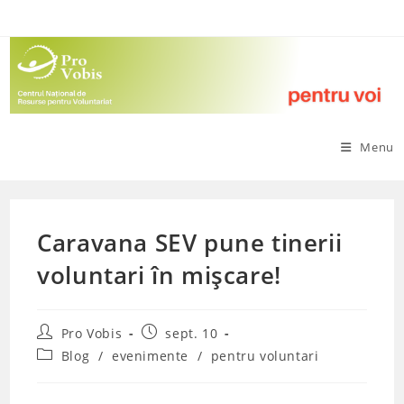
Skip
to
content
Menu
Caravana SEV pune tinerii
voluntari în mișcare!
Post
Post
Pro Vobis
sept. 10
author:
published:
Post
Blog
/
evenimente
/
pentru voluntari
category: