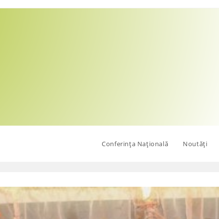
Conferința Națională
Noutăți