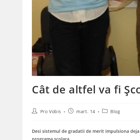
Cât de altfel va fi Șc
Post
Post
Post
Pro Vobis
mart. 14
Blog
author:
published:
category:
Desi sistemul de gradatii de merit impulsiona deja p
programa scolara.