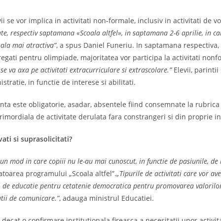
se vor implica in activitati non-formale, inclusiv in activitati de vo
, respectiv saptamana «Scoala altfel», in saptamana 2-6 aprilie, in car
oala mai atractiva”
, a spus Daniel Funeriu. In saptamana respectiva, c
pregati pentru olimpiade, majoritatea vor participa la activitati nonf
 va axa pe activitati extracurriculare si extrascolare.
”
Elevii, parintii
ratie, in functie de interese si abilitati.
enta este obligatorie, asadar, absentele fiind consemnate la rubric
rimordiala de activitate derulata fara constrangeri si din proprie ini
ti si suprasolicitati?
n mod in care copiii nu le-au mai cunoscut, in functie de pasiunile, de in
iatoarea programului „Scoala altfel”.
„Tipurile de activitati care vor av
tive, de educatie pentru cetatenie democratica pentru promovarea valorilor
latii de comunicare.”
, adauga ministrul Educatiei.
t decat o confirmare institutionala fireasca a necesitatii unor activit