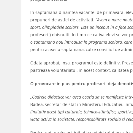
In saptamana dinaintea vacantei de primavara, elevii 
propuneri de astfel de activitati.
“Avem o mare noutate
sport, olimpiadele scolare. Este un inceput in a face sc
profesorii) obisnuiti. In timp ce cativa elevi se vor 
o saptamana nou introdusa in programa scolara, care se
pentru aceasta saptamana, catre consiliul de administ
Odata aprobat, insa, programul este definitiv. Prez
pastreaza voluntariatul, in acest context, calitatea p
O provocare in plus pentru profesorii deja demotiva
„Cadrele didactice vor avea ocazia sa se manifeste intr-u
Badea, secretar de stat in Ministerul Educatiei, init
limitativ acest tip) culturale, tehnico-stiintifice, spor
viata activa in societate, responsabilitate sociala si re
Pentru unii profesori, initiativa ministrului nu a fos