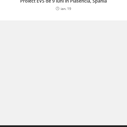
Proiect EVS de 9 luni în Plasencia, Spania
ian. 19