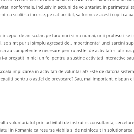
tivitati nonformale, inclusiv in actiuni de voluntariat, in perimetrul s
enirea scolii sa incerce, pe cat posibil, sa formeze acesti copii ca
La inceput de an scolar, pe forumuri si nu numai, unii profesori se 
il, se simt pur si simplu agresati de „impertinenta” unei sarcini su
a daca au competentele necesare pentru astfel de activitati si afirma
-a pregatit in nici un fel pentru a sustine activitati interactive sau
coala implicarea in activitati de voluntariat? Este de datoria sistem
 pregatiti pentru o astfel de provocare? Sau, mai important, dispun 
a voluntariatul prin activitati de instruire, consultanta, cercetare s
iatul in Romania ca resursa viabila si de neinlocuit in solutionare