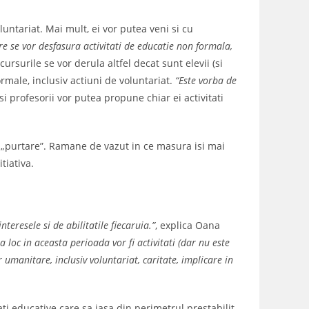
luntariat. Mai mult, ei vor putea veni si cu
e se vor desfasura activitati de educatie non formala,
ursurile se vor derula altfel decat sunt elevii (si
ormale, inclusiv actiuni de voluntariat.
“Este vorba de
 si profesorii vor putea propune chiar ei activitati
a „purtare”. Ramane de vazut in ce masura isi mai
tiativa.
teresele si de abilitatile fiecaruia.”
, explica Oana
ea loc in aceasta perioada vor fi activitati (dar nu este
 umanitare, inclusiv voluntariat, caritate, implicare in
ati educative care sa iasa din perimetrul prestabilit,