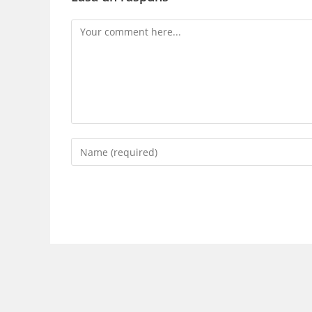
Comment
Enter
your
name
or
username
to
comment