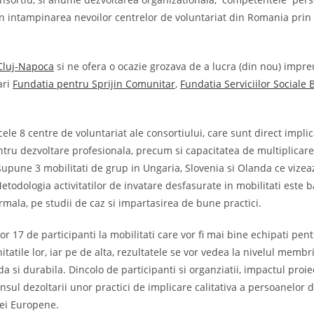
 in intampinarea nevoilor centrelor de voluntariat din Romania prin
 Cluj-Napoca
si ne ofera o ocazie grozava de a lucra (din nou) impr
ari
Fundatia pentru Sprijin Comunitar
,
Fundatia Serviciilor Sociale
cele 8 centre de voluntariat ale consortiului, care sunt direct impli
pentru dezvoltare profesionala, precum si capacitatea de multiplicare
esupune 3 mobilitati de grup in Ungaria, Slovenia si Olanda ce vize
todologia activitatilor de invatare desfasurate in mobilitati este 
mala, pe studii de caz si impartasirea de bune practici.
or 17 de participanti la mobilitati care vor fi mai bine echipati pent
nitatile lor, iar pe de alta, rezultatele se vor vedea la nivelul membr
a si durabila. Dincolo de participanti si organziatii, impactul proi
sul dezoltarii unor practici de implicare calitativa a persoanelor de
iei Europene.