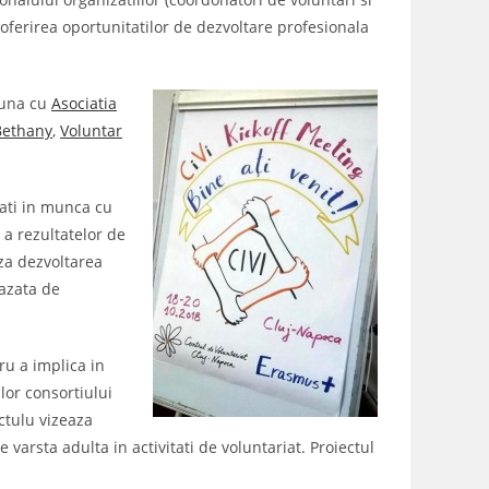
 oferirea oportunitatilor de dezvoltare profesionala
euna cu
Asociatia
 Bethany
,
Voluntar
cati in munca cu
 a rezultatelor de
aza dezvoltarea
bazata de
ru a implica in
ilor consortiului
ectulu vizeaza
 varsta adulta in activitati de voluntariat. Proiectul