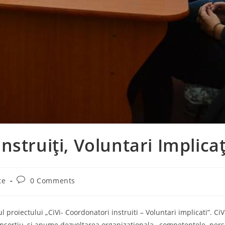
nstruiți, Voluntari Implicaț
Post
te
0 Comments
comments:
 proiectului „CiVi- Coordonatori instruiti – Voluntari implicati”. Ci
nsortiu, si anume dezvoltarea organizationala, competentele person