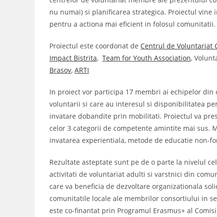
nu numai) si planificarea strategica. Proiectul vine
pentru a actiona mai eficient in folosul comunitatii.
Proiectul este coordonat de
Centrul de Voluntariat
Impact Bistrita
,
Team for Youth Association
, Volunt
Brasov
,
ARTI
In proiect vor participa 17 membri ai echipelor din 
voluntarii si care au interesul si disponibilitatea 
invatare dobandite prin mobilitati. Proiectul va pr
celor 3 categorii de competente amintite mai sus. Me
invatarea experientiala, metode de educatie non-for
Rezultate asteptate sunt pe de o parte la nivelul cel
activitati de voluntariat adulti si varstnici din comu
care va beneficia de dezvoltare organizationala solid
comunitatile locale ale membrilor consortiului in sen
este co-finantat prin Programul Erasmus+ al Comis