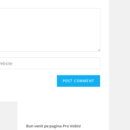
er
r
site
L
tional)
Bun venit pe pagina Pro Vobis!