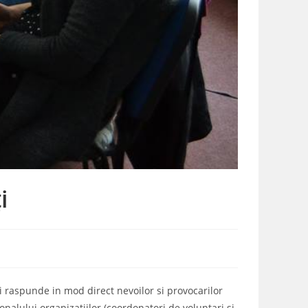
i
Vi raspunde in mod direct nevoilor si provocarilor
alului organizatiilor (coordonatori de voluntari si