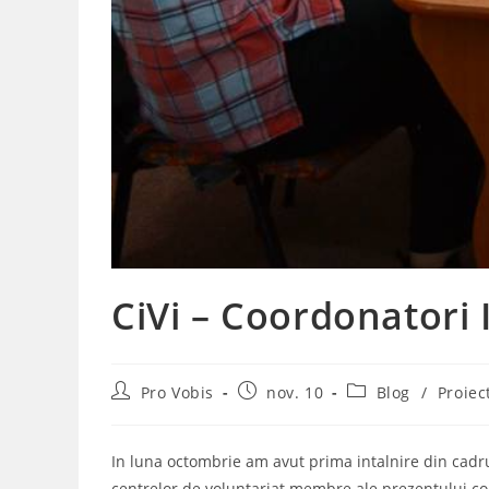
CiVi – Coordonatori I
Post
Post
Post
Pro Vobis
nov. 10
Blog
/
Proiec
author:
published:
category:
In luna octombrie am avut prima intalnire din cadrul
centrelor de voluntariat membre ale prezentului co