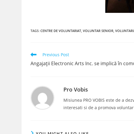
TAGS
:
CENTRE DE VOLUNTARIAT
,
VOLUNTAR SENIOR
,
VOLUNTARI
Read
Previous Post
more
Angajații Electronic Arts Inc. se implică în com
articles
Pro Vobis
Misiunea PRO VOBIS este de a dezvolt
interesati si de a promova voluntar
YOU MIGHT ALSO LIKE