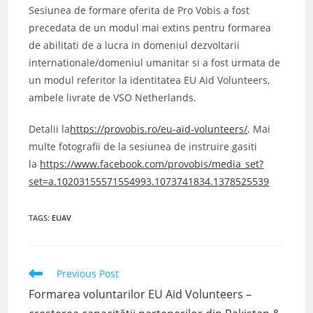
Sesiunea de formare oferita de Pro Vobis a fost
precedata de un modul mai extins pentru formarea
de abilitati de a lucra in domeniul dezvoltarii
internationale/domeniul umanitar si a fost urmata de
un modul referitor la identitatea EU Aid Volunteers,
ambele livrate de VSO Netherlands.
Detalii la
https://provobis.ro/
eu-aid-volunteers/
. Mai
multe fotografii de la sesiunea de instruire gasiti
la
https://www.facebook.com/provobis/media_set?
set=a.10203155571554993.1073741834.1378525539
TAGS
:
EUAV
Read
Previous Post
more
Formarea voluntarilor EU Aid Volunteers –
articles