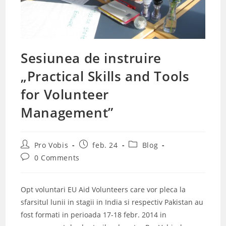
Sesiunea de instruire
„Practical Skills and Tools
for Volunteer
Management”
Post
Post
Post
Pro Vobis
feb. 24
Blog
author:
published:
category:
Post
0 Comments
comments:
Opt voluntari EU Aid Volunteers care vor pleca la
sfarsitul lunii in stagii in India si respectiv Pakistan au
fost formati in perioada 17-18 febr. 2014 in