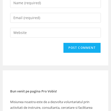
Enter
your
name
Enter
or
your
username
email
Enter
to
address
your
comment
to
website
comment
URL
(optional)
Bun venit pe pagina Pro Vobis!
Misiunea noastra este de a dezvolta voluntariatul prin
activitati de instruire, consultanta, cercetare si facilitarea