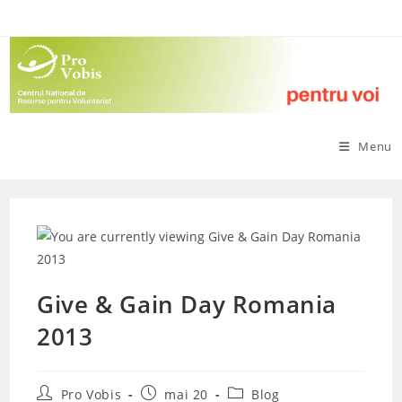
Skip
to
content
Menu
Give & Gain Day Romania
2013
Post
Post
Post
Pro Vobis
mai 20
Blog