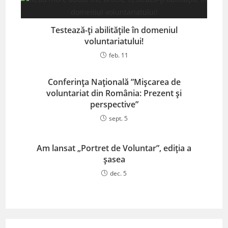
Testează-ți abilitățile în domeniul
voluntariatului!
feb. 11
Conferința Națională ”Mișcarea de
voluntariat din România: Prezent și
perspective”
sept. 5
Am lansat „Portret de Voluntar”, ediția a
șasea
dec. 5