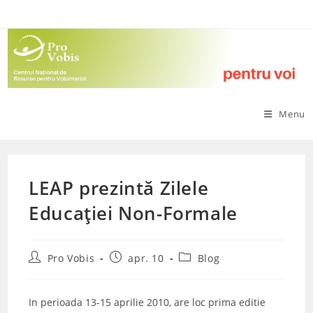
Skip
to
content
Menu
LEAP prezintă Zilele
Educației Non-Formale
Post
Post
Post
Pro Vobis
apr. 10
Blog
author:
published:
category:
In perioada 13-15 aprilie 2010, are loc prima editie