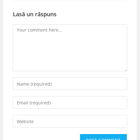
Lasă un răspuns
Comment
Enter
your
name
Enter
or
your
username
email
Enter
to
address
your
comment
to
website
comment