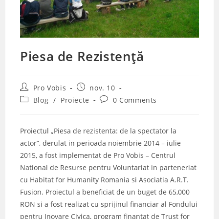
Piesa de Rezistență
Post
Post
Pro Vobis
nov. 10
author:
published:
Post
Post
Blog
/
Proiecte
0 Comments
category:
comments:
Proiectul „Piesa de rezistenta: de la spectator la
actor”, derulat in perioada noiembrie 2014 – iulie
2015, a fost implementat de Pro Vobis – Centrul
National de Resurse pentru Voluntariat in parteneriat
cu Habitat for Humanity Romania si Asociatia A.R.T.
Fusion. Proiectul a beneficiat de un buget de 65,000
RON si a fost realizat cu sprijinul financiar al Fondului
pentru Inovare Civica, program finantat de Trust for