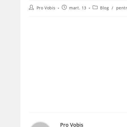
Post
Post
Post
Pro Vobis
mart. 13
Blog
/
pentr
author:
published:
category:
Pro Vobis