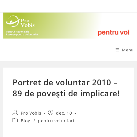
Skip
to
content
Menu
Portret de voluntar 2010 –
89 de povești de implicare!
Post
Post
Pro Vobis
dec. 10
author:
published:
Post
Blog
/
pentru voluntari
category: