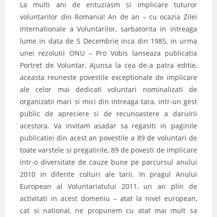
‎La multi ani de entuziasm si implicare tuturor
voluntarilor din Romania! An de an – cu ocazia Zilei
Internationale a Voluntarilor, sarbatorita in intreaga
lume in data de 5 Decembrie inca din 1985, in urma
unei rezolutii ONU – Pro Vobis lanseaza publicatia
Portret de Voluntar. Ajunsa la cea de-a patra editie,
aceasta reuneste povestile exceptionale de implicare
ale celor mai dedicati voluntari nominalizati de
organizatii mari si mici din intreaga tara, intr-un gest
public de apreciere si de recunoastere a daruirii
acestora. Va invitam asadar sa regasiti in paginile
publicatiei din acest an povestile a 89 de voluntari de
toate varstele si pregatirile, 89 de povesti de implicare
intr-o diversitate de cauze bune pe parcursul anului
2010 in diferite colturi ale tarii. In pragul Anului
European al Voluntariatului 2011, un an plin de
activitati in acest domeniu – atat la nivel european,
cat si national, ne propunem cu atat mai mult sa