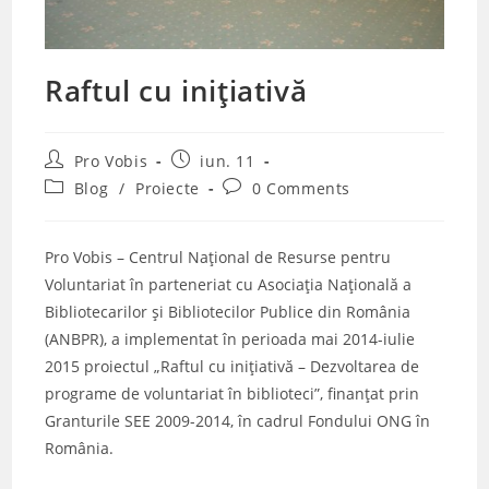
Raftul cu inițiativă
Post
Post
Pro Vobis
iun. 11
author:
published:
Post
Post
Blog
/
Proiecte
0 Comments
category:
comments:
Pro Vobis – Centrul Naţional de Resurse pentru
Voluntariat în parteneriat cu Asociaţia Naţională a
Bibliotecarilor şi Bibliotecilor Publice din România
(ANBPR), a implementat în perioada mai 2014-iulie
2015 proiectul „Raftul cu inițiativă – Dezvoltarea de
programe de voluntariat în biblioteci”, finanţat prin
Granturile SEE 2009-2014, în cadrul Fondului ONG în
România.