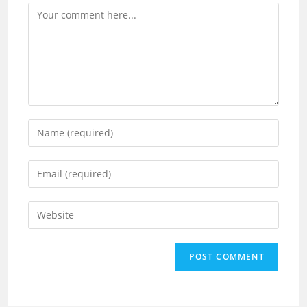
Comment
Enter
your
name
Enter
or
your
username
email
Enter
to
address
your
comment
to
website
comment
URL
(optional)