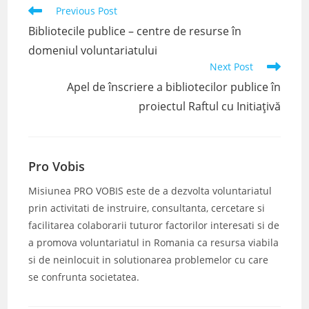
Read
Previous Post
more
Bibliotecile publice – centre de resurse în
articles
domeniul voluntariatului
Next Post
Apel de înscriere a bibliotecilor publice în
proiectul Raftul cu Initiațivă
Pro Vobis
Misiunea PRO VOBIS este de a dezvolta voluntariatul
prin activitati de instruire, consultanta, cercetare si
facilitarea colaborarii tuturor factorilor interesati si de
a promova voluntariatul in Romania ca resursa viabila
si de neinlocuit in solutionarea problemelor cu care
se confrunta societatea.