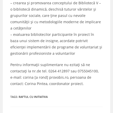
– crearea și promovarea conceptului de Bibliotecă V –
o bibliotecă dinamică, deschisă tuturor vârstelor și
grupurilor sociale, care ține pasul cu nevoile
comunității și cu metodologiile moderne de implicare
a cetățenilor
– evaluarea bibliotecilor participante în proiect în
baza unui sistem de insigne, acordate potrivit
eficienței implementării de programe de voluntariat și
gestionării profesioniste a voluntarilor
Pentru informații suplimentare nu ezitați să ne
contactați la nr.de tel. 0264 412897 sau 0755045100,
e-mail: corina [a rond] provobis.ro, persoana de
contact: Corina Pintea, coordonator proiect.
TAGS
:
RAFTUL CU INITIATIVA