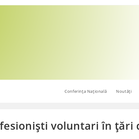
Conferința Națională
Noutăți
esioniști voluntari în țări