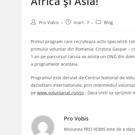
Africa și Asia!
Post
Post
Post
Pro Vobis
mart. 7
Blog
author:
published:
category:
Primul program care recruteaza activ specialisti ro
primului voluntar din Romania: Cristina Gaspar – co
1 an pe parcursul caruia va asista un ONG din domen
a programelor acesteia.
Programul este derulat de Centrul National de Volun
dezvoltarii internationale, prin intermediul voluntaril
pe
www.voluntariat.ro/vso
. Daca vreti sa sprijiniti
Pro Vobis
Misiunea PRO VOBIS este de a dezvolt