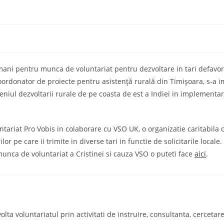
mani pentru munca de voluntariat pentru dezvoltare in tari defavor
ordonator de proiecte pentru asistenţă rurală din Timişoara, s-a i
iul dezvoltarii rurale de pe coasta de est a Indiei in implementar
tariat Pro Vobis in colaborare cu VSO UK, o organizatie caritabila
or pe care ii trimite in diverse tari in functie de solicitarile locale
 munca de voluntariat a Cristinei si cauza VSO o puteti face
aici
.
a voluntariatul prin activitati de instruire, consultanta, cercetare s