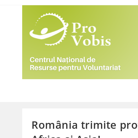
Skip
to
content
România trimite prof