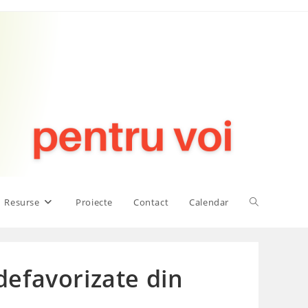
Toggle
Resurse
Proiecte
Contact
Calendar
website
 defavorizate din
search