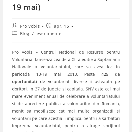
19 mai)
Post
Post
Pro Vobis
apr. 15
author:
published:
Post
Blog
/
evenimente
category:
Pro Vobis – Centrul National de Resurse pentru
Voluntariat lanseaza cea de-a XII-a editie a Saptamanii
Nationale a Voluntariatului, care va avea loc in
perioada 13-19 mai 2013. Peste
425 de
oportunitati
de voluntariat diverse ii asteapta pe
doritori, in 37 de judete si capitala. SNV este cel mai
mare eveniment anual de celebrare a voluntariatului
si de apreciere publica a voluntarilor din Romania,
menit sa mobilizeze cat mai multe organizatii si
voluntarii pe care acestia ii implica, pentru a sarbatori
impreuna voluntariatul, pentru a atrage sprijinul