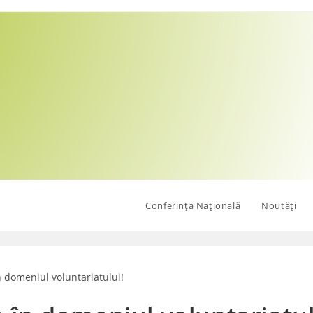
Conferința Națională
Noutăți