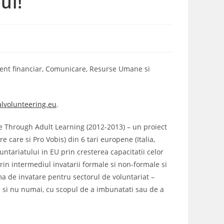
ui!
nt financiar, Comunicare, Resurse Umane si
lvolunteering.eu
.
pe Through Adult Learning (2012-2013) – un proiect
 care si Pro Vobis) din 6 tari europene (Italia,
untariatului in EU prin cresterea capacitatii celor
in intermediul invatarii formale si non-formale si
ma de invatare pentru sectorul de voluntariat –
e si nu numai, cu scopul de a imbunatati sau de a