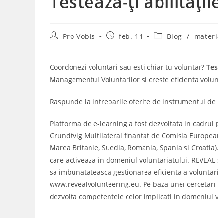
Testează-ți abilități
Post
Post
Post
Pro Vobis
feb. 11
Blog
/
materi
author:
published:
category:
Coordonezi voluntari sau esti chiar tu voluntar?
Test
Managementul Voluntarilor si creste eficienta volun
Raspunde la intrebarile oferite de instrumentul de 
Platforma de e-learning a fost dezvoltata in cadrul
Grundtvig Multilateral finantat de Comisia Europeana
Marea Britanie, Suedia, Romania, Spania si Croatia). 
care activeaza in domeniul voluntariatului. REVEAL 
sa imbunatateasca gestionarea eficienta a voluntaril
www.revealvolunteering.eu. Pe baza unei cercetari s
dezvolta competentele celor implicati in domeniul vo