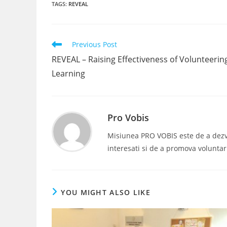
TAGS
:
REVEAL
Read
Previous Post
more
REVEAL – Raising Effectiveness of Volunteeri
articles
Learning
Pro Vobis
Misiunea PRO VOBIS este de a dezvolt
interesati si de a promova voluntar
YOU MIGHT ALSO LIKE