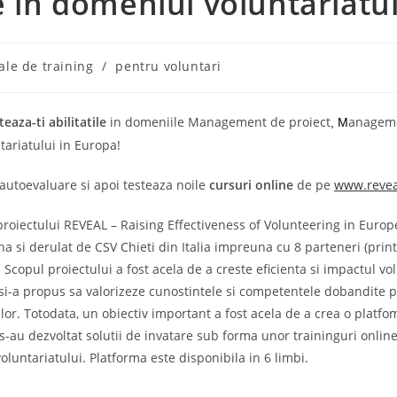
le în domeniul voluntariatul
ale de training
/
pentru voluntari
eaza-ti abilitatile
in domeniile Management de proiect
anageme
, M
tariatului in Europa!
autoevaluare si apoi testeaza noile
cursuri online
de pe
www.revea
 proiectului REVEAL – Raising Effectiveness of Volunteering in Euro
 si derulat de CSV Chieti din Italia impreuna cu 8 parteneri (printre
Scopul proiectului a fost acela de a creste eficienta si impactul vol
si-a propus sa valorizeze cunostintele si competentele dobandite pr
or. Totodata, un obiectiv important a fost acela de a crea o platfo
-au dezvoltat solutii de invatare sub forma unor traininguri onlin
luntariatului. Platforma este disponibila in 6 limbi.