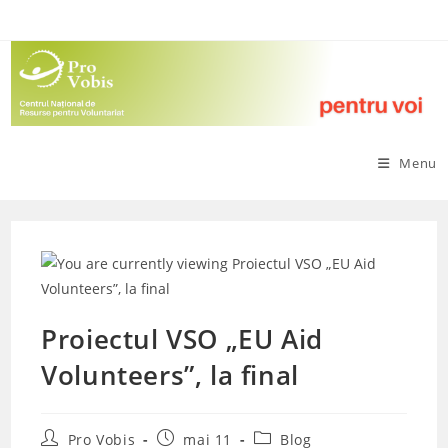
Skip
to
content
Menu
Proiectul VSO „EU Aid
Volunteers”, la final
Post
Post
Post
Pro Vobis
mai 11
Blog