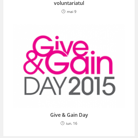
voluntariatul
mai 9
Give & Gain Day
iun. 16