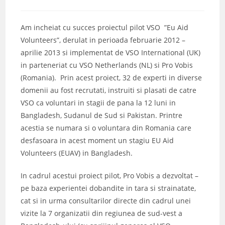
author:
published:
category:
Am incheiat cu succes proiectul pilot VSO ”Eu Aid
Volunteers”, derulat in perioada februarie 2012 –
aprilie 2013 si implementat de VSO International (UK)
in parteneriat cu VSO Netherlands (NL) si Pro Vobis
(Romania). Prin acest proiect, 32 de experti in diverse
domenii au fost recrutati, instruiti si plasati de catre
VSO ca voluntari in stagii de pana la 12 luni in
Bangladesh, Sudanul de Sud si Pakistan. Printre
acestia se numara si o voluntara din Romania care
desfasoara in acest moment un stagiu EU Aid
Volunteers (EUAV) in Bangladesh.
In cadrul acestui proiect pilot, Pro Vobis a dezvoltat –
pe baza experientei dobandite in tara si strainatate,
cat si in urma consultarilor directe din cadrul unei
vizite la 7 organizatii din regiunea de sud-vest a