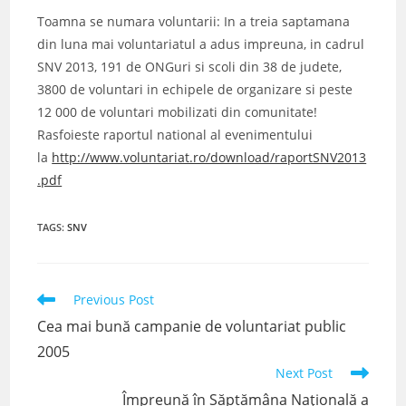
Toamna se numara voluntarii: In a treia saptamana
din luna mai voluntariatul a adus impreuna, in cadrul
SNV 2013, 191 de ONGuri si scoli din 38 de judete,
3800 de voluntari in echipele de organizare si peste
12 000 de voluntari mobilizati din comunitate!
Rasfoieste raportul national al evenimentului
la
http://www.voluntariat.ro/download/raportSNV2013
.pdf
TAGS
:
SNV
Read
Previous Post
more
Cea mai bună campanie de voluntariat public
articles
2005
Next Post
Împreună în Săptămâna Națională a