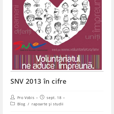
SNV 2013 în cifre
Post
Post
Pro Vobis
sept. 18
author:
published:
Post
Blog
/
rapoarte și studii
category: