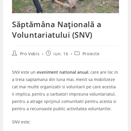
Săptămâna Națională a
Voluntariatului (SNV)
Post
Post
Post
Pro Vobis
iun. 16
Proiecte
author:
published:
category:
SNV este un
eveniment national anual
, care are loc in
a treia saptamana din luna mai,
menit sa mobilizeze
cat mai multe organizatii si voluntarii pe care acestia
ii implica, pentru a sarbatori impreuna voluntariatul,
pentru a atrage sprijinul comunitatii pentru acesta si
pentru a recunoaste public activitatea voluntarilor.
SNV este: