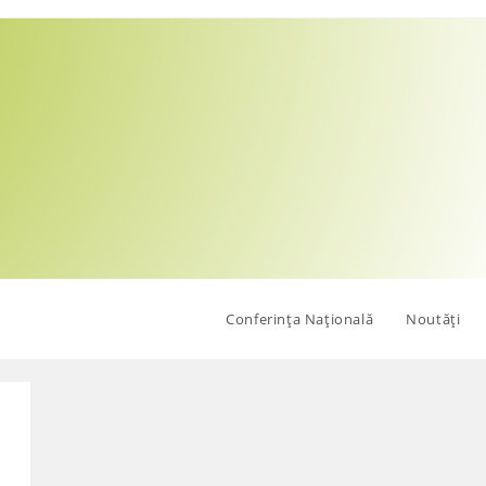
Conferința Națională
Noutăți