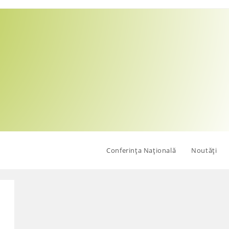
Conferința Națională
Noutăți