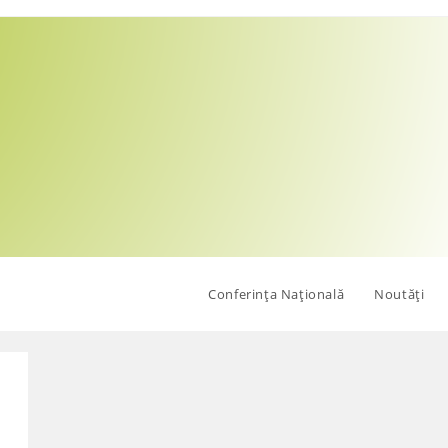
Conferința Națională
Noutăți