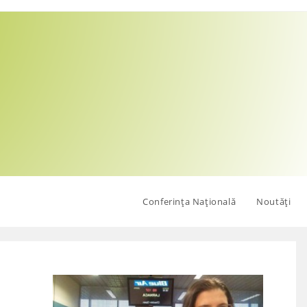
Conferința Națională
Noutăți