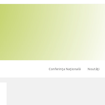
Conferința Națională
Noutăți