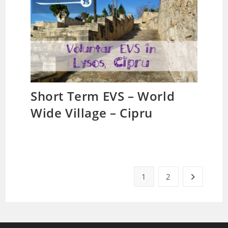
Short Term EVS – World
Wide Village – Cipru
1
2
Go to the 