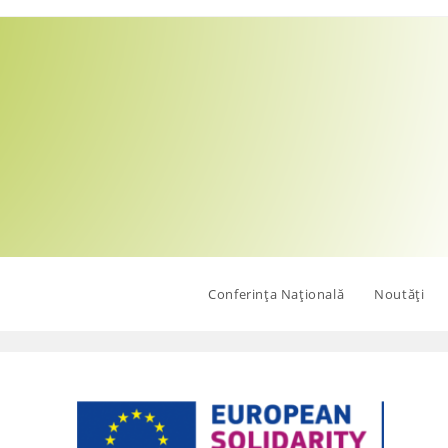
Conferința Națională
Noutăți