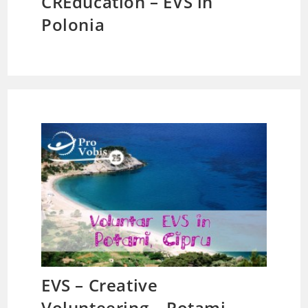
CREducation – EVS în
Polonia
EVS – Creative
Volunteering – Potami,