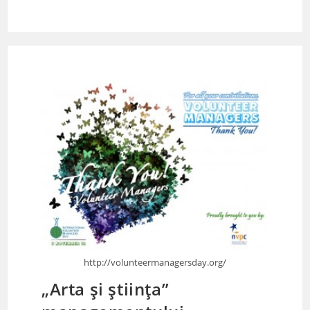
http://volunteermanagersday.org/
„Arta și știința”