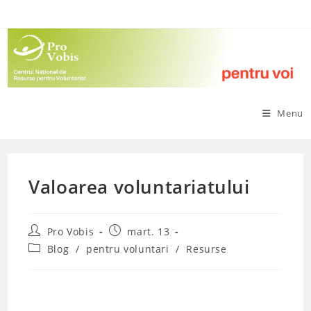
Skip
to
content
Menu
Valoarea voluntariatului
Post
Post
Pro Vobis
mart. 13
author:
published:
Post
Blog
/
pentru voluntari
/
Resurse
category: