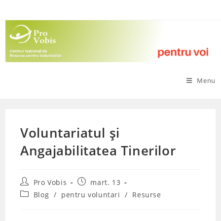
Skip
to
content
Menu
Voluntariatul și
Angajabilitatea Tinerilor
Post
Post
Pro Vobis
mart. 13
author:
published:
Post
Blog
/
pentru voluntari
/
Resurse
category: