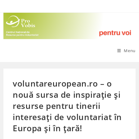
Skip
to
content
Menu
voluntareuropean.ro – o
nouă sursa de inspirație și
resurse pentru tinerii
interesați de voluntariat în
Europa și în țară!