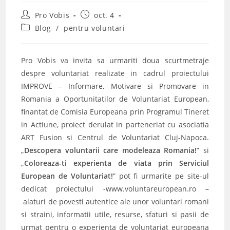
Post
Post
Pro Vobis
oct. 4
author:
published:
Post
Blog
/
pentru voluntari
category:
Pro Vobis va invita sa urmariti doua scurtmetraje
despre voluntariat realizate in cadrul proiectului
IMPROVE – Informare, Motivare si Promovare in
Romania a Oportunitatilor de Voluntariat European,
finantat de Comisia Europeana prin Programul Tineret
in Actiune, proiect derulat in parteneriat cu asociatia
ART Fusion si Centrul de Voluntariat Cluj-Napoca.
„
Descopera voluntarii care modeleaza Romania!
” si
„
Coloreaza-ti experienta de viata prin Serviciul
European de Voluntariat!
” pot fi urmarite pe site-ul
dedicat proiectului -www.voluntareuropean.ro –
alaturi de povesti autentice ale unor voluntari romani
si straini, informatii utile, resurse, sfaturi si pasii de
urmat pentru o experienta de voluntariat europeana