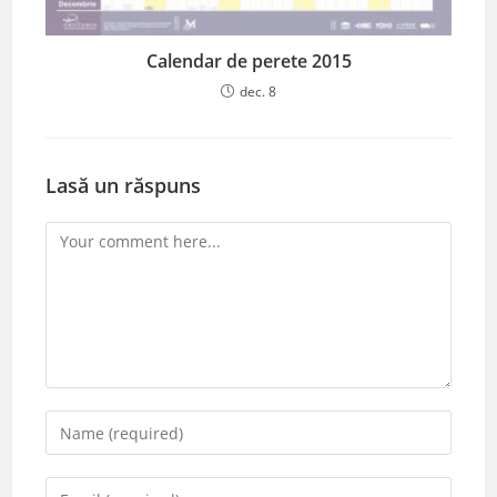
Calendar de perete 2015
dec. 8
Lasă un răspuns
Comment
Enter
your
name
Enter