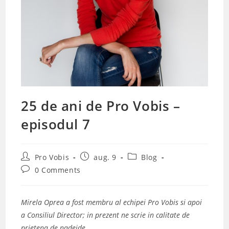
25 de ani de Pro Vobis –
episodul 7
Post
Post
Post
Pro Vobis
aug. 9
Blog
author:
published:
category:
Post
0 Comments
comments:
Mirela Oprea a fost membru al echipei Pro Vobis si apoi
a Consiliul Director; in prezent ne scrie in calitate de
prietena de nadejde.