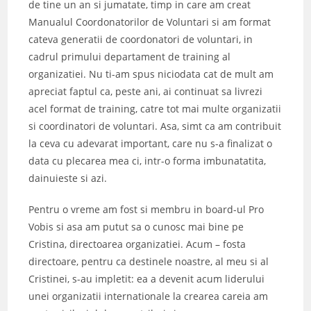
de tine un an si jumatate, timp in care am creat
Manualul Coordonatorilor de Voluntari si am format
cateva generatii de coordonatori de voluntari, in
cadrul primului departament de training al
organizatiei. Nu ti-am spus niciodata cat de mult am
apreciat faptul ca, peste ani, ai continuat sa livrezi
acel format de training, catre tot mai multe organizatii
si coordinatori de voluntari. Asa, simt ca am contribuit
la ceva cu adevarat important, care nu s-a finalizat o
data cu plecarea mea ci, intr-o forma imbunatatita,
dainuieste si azi.
Pentru o vreme am fost si membru in board-ul Pro
Vobis si asa am putut sa o cunosc mai bine pe
Cristina, directoarea organizatiei. Acum – fosta
directoare, pentru ca destinele noastre, al meu si al
Cristinei, s-au impletit: ea a devenit acum liderului
unei organizatii internationale la crearea careia am