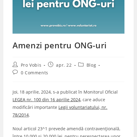
Amenzi pentru ONG-uri
Post
Post
Post
Pro Vobis
apr. 22
Blog
author:
published:
category:
Post
0 Comments
comments:
Joi, 18 aprilie, 2024, s-a publicat în Monitorul Oficial
LEGEA nr. 100 din 16 aprilie 2024
, care aduce
modificări importante
Legii voluntariatului, nr.
78/2014
.
Noul articol 23^1 prevede amendă contravențională,
între 10.000 și 20.000 lei, pentru nerespectarea unor