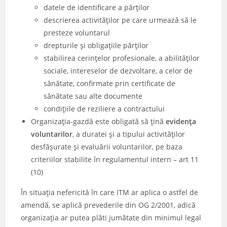
datele de identificare a părților
descrierea activităților pe care urmează să le
presteze voluntarul
drepturile și obligațiile părților
stabilirea cerințelor profesionale, a abilităților
sociale, intereselor de dezvoltare, a celor de
sănătate, confirmate prin certificate de
sănătate sau alte documente
condițiile de reziliere a contractului
Organizația-gazdă este obligată să țină
evidența
voluntarilor
, a duratei și a tipului activităților
desfășurate și evaluării voluntarilor, pe baza
criteriilor stabilite în regulamentul intern – art 11
(10)
În situația nefericită în care ITM ar aplica o astfel de
amendă, se aplică prevederile din OG 2/2001, adică
organizația ar putea plăti jumătate din minimul legal