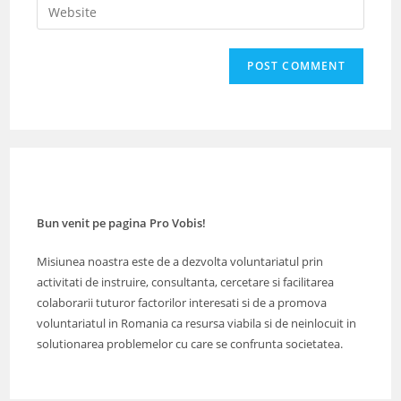
Enter
to
address
your
comment
to
website
comment
URL
(optional)
Bun venit pe pagina Pro Vobis!
Misiunea noastra este de a dezvolta voluntariatul prin
activitati de instruire, consultanta, cercetare si facilitarea
colaborarii tuturor factorilor interesati si de a promova
voluntariatul in Romania ca resursa viabila si de neinlocuit in
solutionarea problemelor cu care se confrunta societatea.