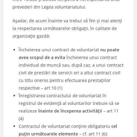
prevederi din Legea voluntariatului.
Așadar, de acum înainte va trebui să fim și mai atenți
la respectarea următoarelor obligații, în calitate de
organizație gazdă:
Încheierea unui contract de voluntariat
nu poate
avea scopul de a evita
încheierea unui contract
individual de muncă sau, după caz, a unui contract
civil de prestări de servicii ori a altui contract civil
cu titlu oneros pentru efectuarea prestațiilor
respective – art 10 (1)
Înregistrarea contractului de voluntariat în
registrul de evidență al voluntarilor trebuie să se
realizeze
înainte de începerea activității
– art 11
(4)
Contractul de voluntariat conține obligatoriu
cel
puțin următoarele elemente
– cf. art 11 (6):