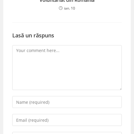
Voluntariat din România
ian. 10
Lasă un răspuns
Comment
Enter
your
name
Enter
or
your
username
email