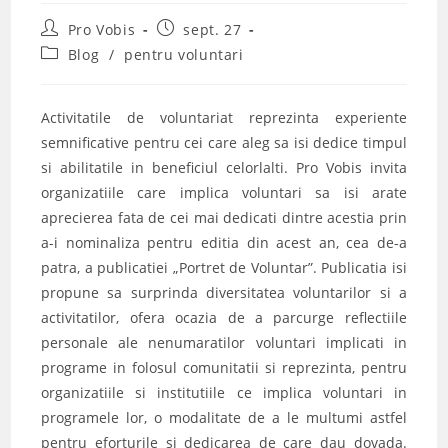
Post
Post
Pro Vobis
sept. 27
author:
published:
Post
Blog
/
pentru voluntari
category:
Activitatile de voluntariat reprezinta experiente
semnificative pentru cei care aleg sa isi dedice timpul
si abilitatile in beneficiul celorlalti. Pro Vobis invita
organizatiile care implica voluntari sa isi arate
aprecierea fata de cei mai dedicati dintre acestia prin
a-i nominaliza pentru editia din acest an, cea de-a
patra, a publicatiei „Portret de Voluntar”. Publicatia isi
propune sa surprinda diversitatea voluntarilor si a
activitatilor, ofera ocazia de a parcurge reflectiile
personale ale nenumaratilor voluntari implicati in
programe in folosul comunitatii si reprezinta, pentru
organizatiile si institutiile ce implica voluntari in
programele lor, o modalitate de a le multumi astfel
pentru eforturile si dedicarea de care dau dovada.