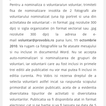
Pentru a nominaliza o voluntara/un voluntar, trimiteti
fisa de nominalizare insotita de 2 fotografii ale
voluntarului nominalizat (una tip portret si una din
activitatea de voluntariat – in format .jpg rezolutie 300
dpi) si sigla organizatiei (in format vectorial sau .jpg
rezolutie 300 dpi) la adresa de e-
mail
voluntar@provobis.ro
pana luni,
11 octombrie
2010
. Va rugam ca fotografiile sa fie atasate mesajului
si nu incluse in documentul Word. Nu se accepta
auto-nominalizari si nominalizarea de grupuri de
voluntari, iar voluntarii care au fost inclusi in primele
trei editii ale publicatiei nu vor mai putea fi inclusi in
editia curenta. Pro Vobis isi rezerva dreptul de a
selecta voluntarii astfel incat sa raspunda scopului
primordial al acestei publicatii, acela de a evidentia
diversitatea tipurilor de activitati si diversitatea
voluntarilor. Publicatia va fi disponibila atat in format
electronic cat si pe hartie si va fi lansata pe data de 5