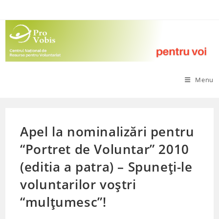
Skip
to
content
Menu
Apel la nominalizări pentru
“Portret de Voluntar” 2010
(editia a patra) – Spuneți-le
voluntarilor voștri
“mulțumesc”!