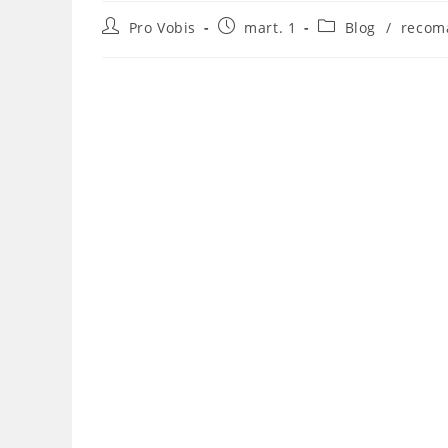
Post
Post
Post
Pro Vobis
mart. 1
Blog
/
recom
author:
published:
category: