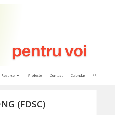
Toggle
Resurse
Proiecte
Contact
Calendar
website
 ONG (FDSC)
search