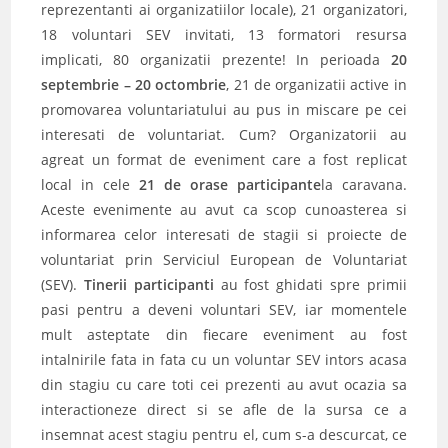
reprezentanti ai organizatiilor locale), 21 organizatori,
18 voluntari SEV invitati, 13 formatori resursa
implicati, 80 organizatii prezente! In perioada
20
septembrie – 20 octombrie
, 21 de organizatii active in
promovarea voluntariatului au pus in miscare pe cei
interesati de voluntariat. Cum? Organizatorii au
agreat un format de eveniment care a fost replicat
local in cele
21 de orase participante
la caravana.
Aceste evenimente au avut ca scop cunoasterea si
informarea celor interesati de stagii si proiecte de
voluntariat prin Serviciul European de Voluntariat
(SEV).
Tinerii participanti
au fost ghidati spre primii
pasi pentru a deveni voluntari SEV, iar momentele
mult asteptate din fiecare eveniment au fost
intalnirile fata in fata cu un voluntar SEV intors acasa
din stagiu cu care toti cei prezenti au avut ocazia sa
interactioneze direct si se afle de la sursa ce a
insemnat acest stagiu pentru el, cum s-a descurcat, ce