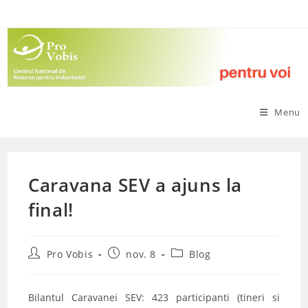
Skip
to
content
Menu
Caravana SEV a ajuns la
final!
Post
Post
Post
Pro Vobis
nov. 8
Blog
author:
published:
category:
Bilantul Caravanei SEV: 423 participanti (tineri si