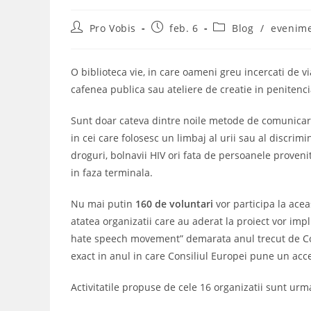
Post
Post
Post
Pro Vobis
feb. 6
Blog
/
evenim
author:
published:
category:
O biblioteca vie, in care oameni greu incercati de vi
cafenea publica sau ateliere de creatie in penitenci
Sunt doar cateva dintre noile metode de comunicare 
in cei care folosesc un limbaj al urii sau al discrimi
droguri, bolnavii HIV ori fata de persoanele provenit
in faza terminala.
Nu mai putin
160 de voluntari
vor participa la ace
atatea organizatii care au aderat la proiect vor im
hate speech movement” demarata anul trecut de Consi
exact in anul in care Consiliul Europei pune un ac
Activitatile propuse de cele 16 organizatii sunt urm