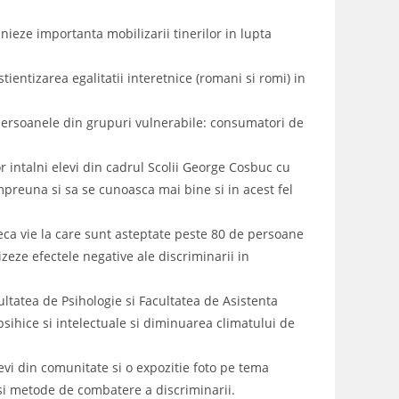
nieze importanta mobilizarii tinerilor in lupta
entizarea egalitatii interetnice (romani si romi) in
 persoanele din grupuri vulnerabile: consumatori de
 intalni elevi din cadrul Scolii George Cosbuc cu
 impreuna si sa se cunoasca mai bine si in acest fel
ca vie la care sunt asteptate peste 80 de persoane
izeze efectele negative ale discriminarii in
ultatea de Psihologie si Facultatea de Asistenta
psihice si intelectuale si diminuarea climatului de
evi din comunitate si o expozitie foto pe tema
 si metode de combatere a discriminarii.