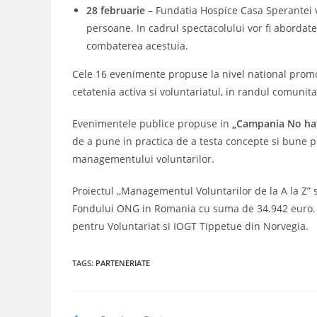
28 februarie
– Fundatia Hospice Casa Sperantei v
persoane. In cadrul spectacolului vor fi abordate
combaterea acestuia.
Cele 16 evenimente propuse la nivel national promov
cetatenia activa si voluntariatul, in randul comunitat
Evenimentele publice propuse in
„Campania No hate
de a pune in practica de a testa concepte si bune p
managementului voluntarilor.
Proiectul ,,Managementul Voluntarilor de la A la Z” 
Fondului ONG in Romania cu suma de 34.942 euro. Pa
pentru Voluntariat si IOGT Tippetue din Norvegia.
TAGS
:
PARTENERIATE