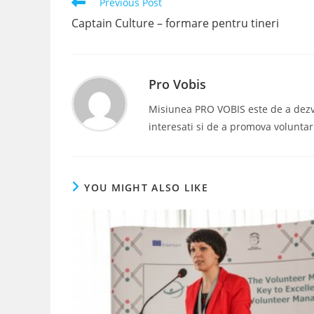
Read
Previous Post
more
Captain Culture – formare pentru tineri
articles
Pro Vobis
Misiunea PRO VOBIS este de a dezvolt
interesati si de a promova voluntar
YOU MIGHT ALSO LIKE