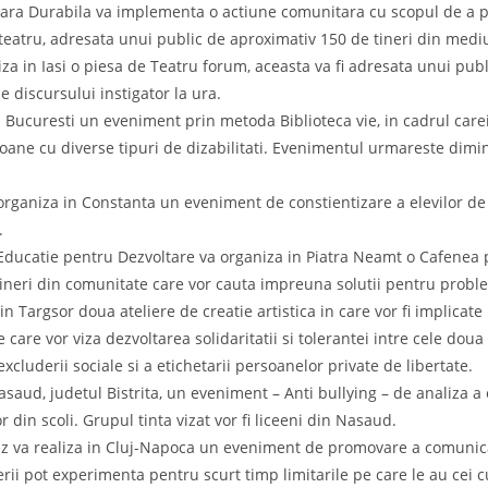
ara Durabila va implementa o actiune comunitara cu scopul de a p
 teatru, adresata unui public de aproximativ 150 de tineri din mediul
aliza in Iasi o piesa de Teatru forum, aceasta va fi adresata unui pub
e discursului instigator la ura.
n Bucuresti un eveniment prin metoda Biblioteca vie, in cadrul careia
oane cu diverse tipuri de dizabilitati. Evenimentul urmareste dimin
ganiza in Constanta un eveniment de constientizare a elevilor de l
.
ducatie pentru Dezvoltare va organiza in Piatra Neamt o Cafenea pu
 de tineri din comunitate care vor cauta impreuna solutii pentru prob
 Targsor doua ateliere de creatie artistica in care vor fi implicate
 care vor viza dezvoltarea solidaritatii si tolerantei intre cele doua
xcluderii sociale si a etichetarii persoanelor private de libertate.
Nasaud, judetul Bistrita, un eveniment – Anti bullying – de analiza a
or din scoli. Grupul tinta vizat vor fi liceeni din Nasaud.
ez va realiza in Cluj-Napoca un eveniment de promovare a comunicari
erii pot experimenta pentru scurt timp limitarile pe care le au cei c