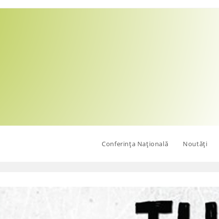
Conferința Națională
Noutăți