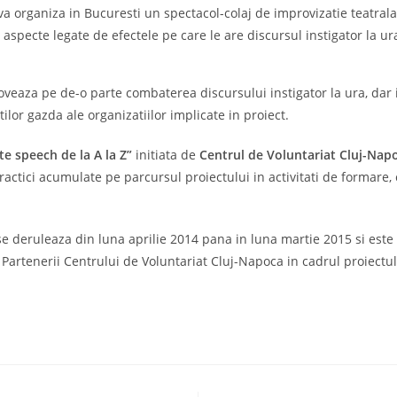
a organiza in Bucuresti un spectacol-colaj de improvizatie teatral
 aspecte legate de efectele pe care le are discursul instigator la ur
eaza pe de-o parte combaterea discursului instigator la ura, dar in
ilor gazda ale organizatiilor implicate in proiect.
 speech de la A la Z”
initiata de
Centrul de Voluntariat Cluj-Nap
ractici acumulate pe parcursul proiectului in activitati de formare
se deruleaza din luna aprilie 2014 pana in luna martie 2015 si este
rtenerii Centrului de Voluntariat Cluj-Napoca in cadrul proiectul