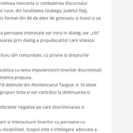
romova toleranta si combaterea discursului
 rural, din localitatea Giubega, judetul Dolj.
lic format din 80 de elevi de gimnaziu si liceul si va
 persoane interesate vor intra in dialog, vor „citi”
uarea prin dialog a prejudecatilor care vizeaza
iceu din comunitate, cu privire la drepturile
blica cu tema imputernicirii tinerilor discriminati
lematica propusa.
 18 detinute din Penitenciarul Targsor si 10 eleve
 grupuri tinta si vor contribui la diminuarea si
 efectelor negative pe care discriminarea si
i si interactiunii tinerilor cu persoane cu
u dizabilitati. Scopul este o intelegere adecvata a