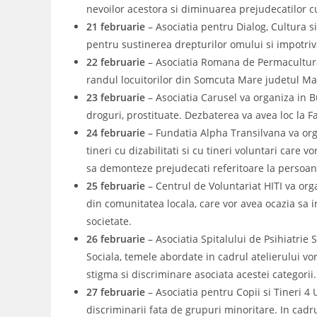
nevoilor acestora si diminuarea prejudecatilor cu
21 februarie
– Asociatia pentru Dialog, Cultura si
pentru sustinerea drepturilor omului si impotriva
22 februarie
– Asociatia Romana de Permacultura v
randul locuitorilor din Somcuta Mare judetul M
23 februarie
– Asociatia Carusel va organiza in B
droguri, prostituate. Dezbaterea va avea loc la Fa
24 februarie
– Fundatia Alpha Transilvana va orga
tineri cu dizabilitati si cu tineri voluntari care
sa demonteze prejudecati referitoare la persoanel
25 februarie
– Centrul de Voluntariat HITI va or
din comunitatea locala, care vor avea ocazia sa in
societate.
26 februarie
– Asociatia Spitalului de Psihiatrie 
Sociala, temele abordate in cadrul atelierului vo
stigma si discriminare asociata acestei categorii.
27 februarie
– Asociatia pentru Copii si Tineri 4
discriminarii fata de grupuri minoritare. In cad