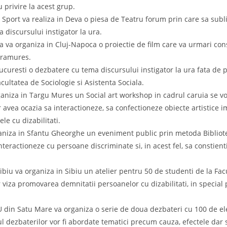
 privire la acest grup.
 Sport va realiza in Deva o piesa de Teatru forum prin care sa subli
 discursului instigator la ura.
a organiza in Cluj-Napoca o proiectie de film care va urmari consti
aramures.
ucuresti o dezbatere cu tema discursului instigator la ura fata de
cultatea de Sociologie si Asistenta Sociala.
niza in Targu Mures un Social art workshop in cadrul caruia se vor
 vor avea ocazia sa interactioneze, sa confectioneze obiecte artistice
e cu dizabilitati.
ganiza in Sfantu Gheorghe un eveniment public prin metoda Bibliote
teractioneze cu persoane discriminate si, in acest fel, sa constient
Sibiu va organiza in Sibiu un atelier pentru 50 de studenti de la Fac
r viza promovarea demnitatii persoanelor cu dizabilitati, in special 
 U din Satu Mare va organiza o serie de doua dezbateri cu 100 de el
rul dezbaterilor vor fi abordate tematici precum cauza, efectele dar