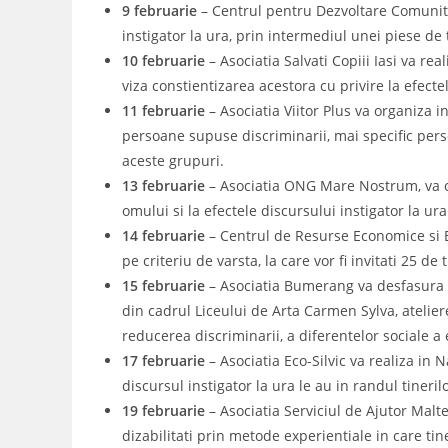
9 februarie
– Centrul pentru Dezvoltare Comunit
instigator la ura, prin intermediul unei piese de
10 februarie
– Asociatia Salvati Copiii Iasi va re
viza constientizarea acestora cu privire la efectel
11 februarie
– Asociatia Viitor Plus va organiza i
persoane supuse discriminarii, mai specific pers
aceste grupuri.
13 februarie
– Asociatia ONG Mare Nostrum, va or
omului si la efectele discursului instigator la ura
14 februarie
– Centrul de Resurse Economice si E
pe criteriu de varsta, la care vor fi invitati 25
15 februarie
– Asociatia Bumerang va desfasura in
din cadrul Liceului de Arta Carmen Sylva, ateliere
reducerea discriminarii, a diferentelor sociale a e
17 februarie
– Asociatia Eco-Silvic va realiza in 
discursul instigator la ura le au in randul tineril
19 februarie
– Asociatia Serviciul de Ajutor Malt
dizabilitati prin metode experientiale in care tin