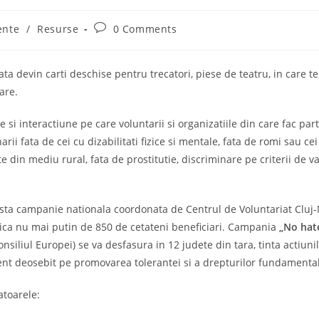
Post
ente
/
Resurse
0 Comments
comments:
ata devin carti deschise pentru trecatori, piese de teatru, in care 
are.
si interactiune pe care voluntarii si organizatiile din care fac pa
narii fata de cei cu dizabilitati fizice si mentale, fata de romi sau 
e din mediu rural, fata de prostitutie, discriminare pe criterii de v
asta campanie nationala coordonata de Centrul de Voluntariat Cluj-
plica nu mai putin de 850 de cetateni beneficiari. Campania
„No hate
liul Europei) se va desfasura in 12 judete din tara, tinta actiunil
cent deosebit pe promovarea tolerantei si a drepturilor fundamenta
atoarele: