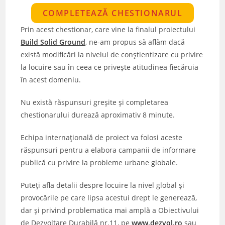
COMPLETEAZĂ CHESTIONARUL
Prin acest chestionar, care vine la finalul proiectului
Build Solid Ground
, ne-am propus să aflăm dacă
există modificări la nivelul de conștientizare cu privire
la locuire sau în ceea ce privește atitudinea fiecăruia
în acest domeniu.
Nu există răspunsuri greșite și completarea
chestionarului durează aproximativ 8 minute.
Echipa internațională de proiect va folosi aceste
răspunsuri pentru a elabora campanii de informare
publică cu privire la probleme urbane globale.
Puteți afla detalii despre locuire la nivel global și
provocările pe care lipsa acestui drept le generează,
dar și privind problematica mai amplă a Obiectivului
de Dezvoltare Durabilă nr.11, pe
www.dezvol.ro
sau