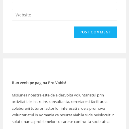
your
username
email
Enter
to
address
your
comment
to
website
comment
URL
(optional)
Bun venit pe pagina Pro Vobis!
Misiunea noastra este de a dezvolta voluntariatul prin
activitati de instruire, consultanta, cercetare si facilitarea
colaborarii tuturor factorilor interesati si de a promova
voluntariatul in Romania ca resursa viabila si de neinlocuit in
solutionarea problemelor cu care se confrunta societatea.