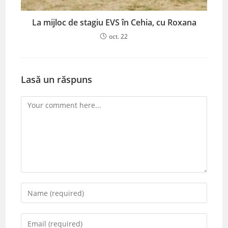
La mijloc de stagiu EVS în Cehia, cu Roxana
oct. 22
Lasă un răspuns
Comment
Enter
your
name
Enter
or