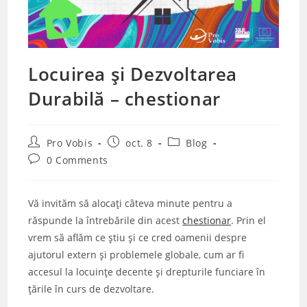
Locuirea și Dezvoltarea
Durabilă – chestionar
Post
Post
Post
Pro Vobis
oct. 8
Blog
author:
published:
category:
Post
0 Comments
comments:
Vă invităm să alocați câteva minute pentru a
răspunde la întrebările din acest
chestionar
. Prin el
vrem să aflăm ce știu și ce cred oamenii despre
ajutorul extern și problemele globale, cum ar fi
accesul la locuințe decente și drepturile funciare în
țările în curs de dezvoltare.