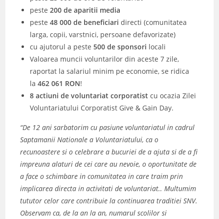
peste
200 de aparitii media
peste
48 000 de beneficiari
directi (comunitatea
larga, copii, varstnici, persoane defavorizate)
cu ajutorul a peste
500 de sponsori
locali
Valoarea muncii voluntarilor din aceste 7 zile,
raportat la salariul minim pe economie, se ridica
la
462 061 RON
!
8 actiuni de voluntariat corporatist
cu ocazia Zilei
Voluntariatului Corporatist Give & Gain Day.
“De 12 ani sarbatorim cu pasiune voluntariatul in cadrul
Saptamanii Nationale a Voluntariatului, ca o
recunoastere si o celebrare a bucuriei de a ajuta si de a fi
impreuna alaturi de cei care au nevoie, o oportunitate de
a face o schimbare in comunitatea in care traim prin
implicarea directa in activitati de voluntariat.. Multumim
tututor celor care contribuie la continuarea traditiei SNV.
Observam ca, de la an la an, numarul scolilor si