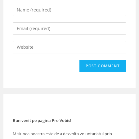
Enter
your
name
Enter
or
your
username
email
Enter
to
address
your
comment
to
website
comment
URL
(optional)
Bun venit pe pagina Pro Vobis!
Misiunea noastra este de a dezvolta voluntariatul prin