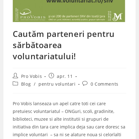
Cautăm parteneri pentru
sărbătoarea
voluntariatului!
Post
Post
Pro Vobis
apr. 11
author:
published:
Post
Post
Blog
/
pentru voluntari
0 Comments
category:
comments:
Pro Vobis lanseaza un apel catre toti cei care
pretuiesc voluntariatul – ONGuri, scoli, gradinite,
biblioteci, muzee si alte institutii si grupuri de
initiativa din tara care implica deja sau care doresc sa
implice voluntari – sa ni se alature noua si celorlalti