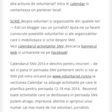
alta actiune de voluntariat? Intra in
calendar
si
contacteaza un partener local!
SCRIE
despre voluntari si organizatiile din spatele lor!
-> Esti un blogger sau un jurnalist? Ajuta-ne sa facem
cunoscute povestile voluntarilor si ale organizatiilor
care ii mobilizeaza si scrie despre SNV.
Vezi
calendarul activitatilor SNV,
descarca
bannerul
web
si urmareste-ne pe
Facebook
!
Calendarul SNV 2014 e deschis pentru inscrieri – de
azi si pana in perioada SNV partenerii vechi si noi ai
SNV pot intra oricand pe
www.voluntariat.ro/snv
la
sectiunea Calendar sa adauge activitatile pe care le
planifica pentru perioada 12-18 mai 2014. Reunind
toate activitatile care se desfasoara in perioada SNV
putem atrage, impreuna, atentia si sprijinul unui
numar cat mai mare de noi voluntari, jurnalisti,