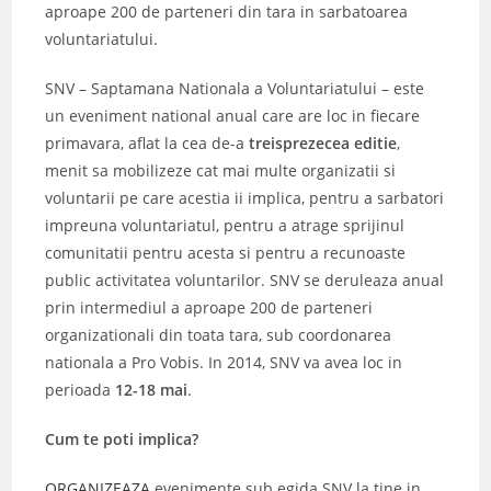
aproape 200 de parteneri din tara in sarbatoarea
voluntariatului.
SNV – Saptamana Nationala a Voluntariatului – este
un eveniment national anual care are loc in fiecare
primavara, aflat la cea de-a
treisprezecea editie
,
menit sa mobilizeze cat mai multe organizatii si
voluntarii pe care acestia ii implica, pentru a sarbatori
impreuna voluntariatul, pentru a atrage sprijinul
comunitatii pentru acesta si pentru a recunoaste
public activitatea voluntarilor. SNV se deruleaza anual
prin intermediul a aproape 200 de parteneri
organizationali din toata tara, sub coordonarea
nationala a Pro Vobis. In 2014, SNV va avea loc in
perioada
12-18 mai
.
Cum te poti implica?
ORGANIZEAZA
evenimente sub egida SNV la tine in