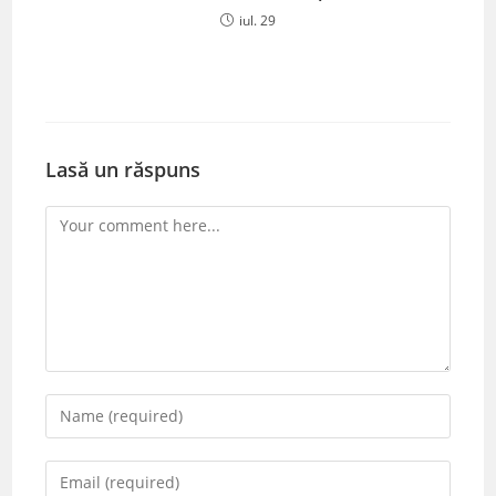
iul. 29
Lasă un răspuns
Comment
Enter
your
name
Enter
or