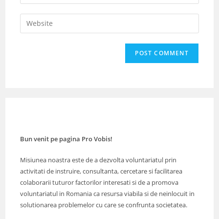
your
username
email
Enter
to
address
your
comment
to
website
comment
URL
(optional)
Bun venit pe pagina Pro Vobis!
Misiunea noastra este de a dezvolta voluntariatul prin
activitati de instruire, consultanta, cercetare si facilitarea
colaborarii tuturor factorilor interesati si de a promova
voluntariatul in Romania ca resursa viabila si de neinlocuit in
solutionarea problemelor cu care se confrunta societatea.