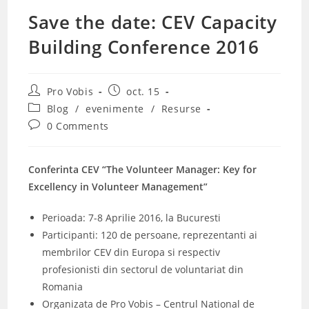
Save the date: CEV Capacity
Building Conference 2016
Post
Post
Pro Vobis
oct. 15
author:
published:
Post
Blog
/
evenimente
/
Resurse
category:
Post
0 Comments
comments:
Conferinta CEV “The Volunteer Manager: Key for
Excellency in Volunteer Management”
Perioada: 7-8 Aprilie 2016, la Bucuresti
Participanti: 120 de persoane, reprezentanti ai
membrilor CEV din Europa si respectiv
profesionisti din sectorul de voluntariat din
Romania
Organizata de Pro Vobis – Centrul National de