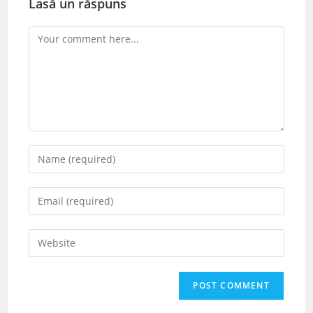
Lasă un răspuns
Comment
Enter
your
name
Enter
or
your
username
email
Enter
to
address
your
comment
to
website
comment
URL
(optional)