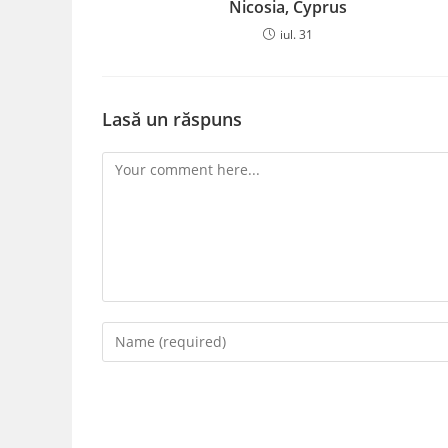
Nicosia, Cyprus
iul. 31
Lasă un răspuns
Comment
Enter
your
name
or
username