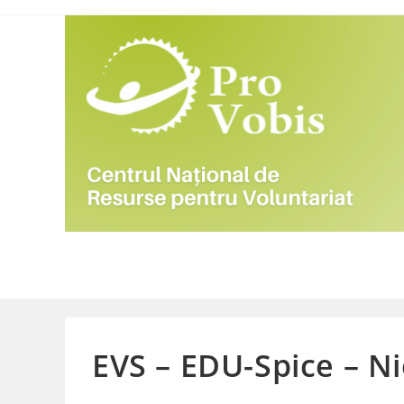
Skip
to
content
EVS – EDU-Spice – Ni