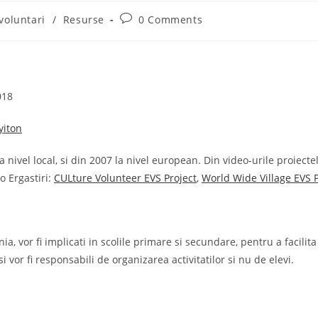
Post
voluntari
/
Resurse
0 Comments
comments:
018
yiton
a nivel local, si din 2007 la nivel european. Din video-urile proiect
o Ergastiri:
CULture Volunteer EVS Project
,
World Wide Village EVS P
ia, vor fi implicati in scolile primare si secundare, pentru a facili
 vor fi responsabili de organizarea activitatilor si nu de elevi.