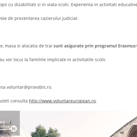
copii cu dizabilitati si in viata scolii. Experienta in activitati educati
voie de prezentarea cazierului judiciar.
e, masa si alocatia de trai
sunt asigurate prin programul Erasmus
 vor locui la familiile implicate in activitatile scolii.
esa voluntar@provobis.ro.
uteti consulta
http://www.voluntareuropean.ro
.