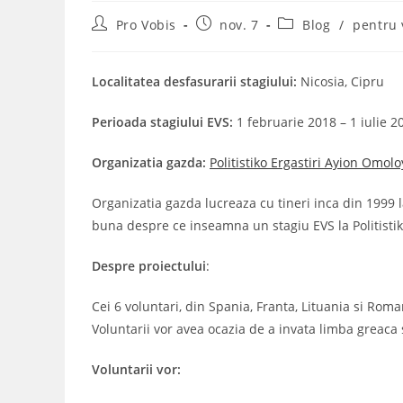
Post
Post
Post
Pro Vobis
nov. 7
Blog
/
pentru 
author:
published:
category:
Localitatea desfasurarii stagiului:
Nicosia, Cipru
Perioada stagiului EVS:
1 februarie 2018 – 1 iulie 2
Organizatia gazda:
Politistiko Ergastiri Ayion Omolo
Organizatia gazda lucreaza cu tineri inca din 1999 l
buna despre ce inseamna un stagiu EVS la Politistik
Despre proiectului
:
Cei 6 voluntari, din Spania, Franta, Lituania si Roman
Voluntarii vor avea ocazia de a invata limba greaca si
Voluntarii vor: