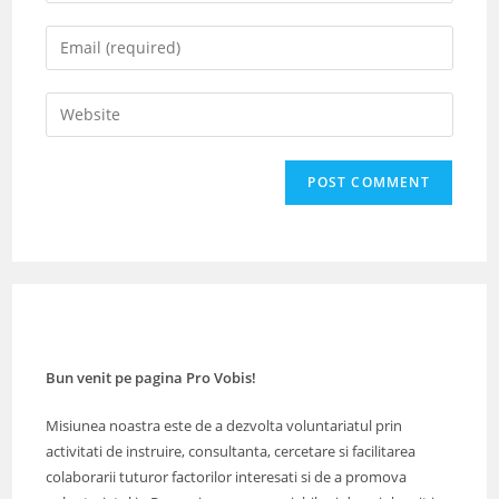
name
Enter
or
your
username
email
Enter
to
address
your
comment
to
website
comment
URL
(optional)
Bun venit pe pagina Pro Vobis!
Misiunea noastra este de a dezvolta voluntariatul prin
activitati de instruire, consultanta, cercetare si facilitarea
colaborarii tuturor factorilor interesati si de a promova