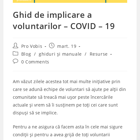
Ghid de implicare a
voluntarilor – COVID – 19
Post
Post
Pro Vobis
mart. 19
author:
published:
Post
Blog
/
ghiduri și manuale
/
Resurse
category:
Post
0 Comments
comments:
Am văzut zilele acestea tot mai multe inițiative prin
care se adună echipe de voluntari să ajute pe alții din
comunitate să treacă mai ușor peste încercările
actuale și vrem să îi susținem pe toți cei care sunt
dispuși să se implice.
Pentru a ne asigura că facem asta în cele mai sigure
condiții și pentru a avea grijă de toți voluntarii