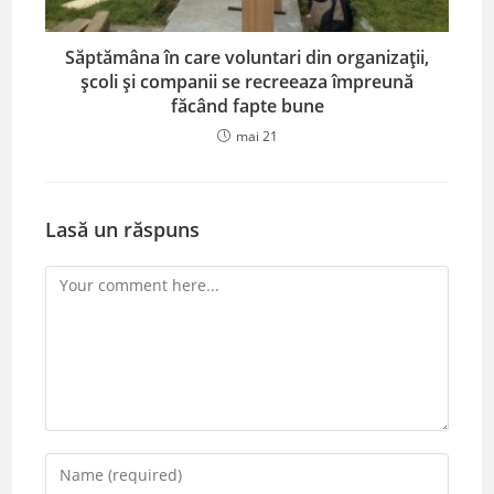
Săptămâna în care voluntari din organizații,
școli și companii se recreeaza împreună
făcând fapte bune
mai 21
Lasă un răspuns
Comment
Enter
your