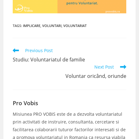
TAGS
:
IMPLICARE
,
VOLUNTARI
,
VOLUNTARIAT
Read
Previous Post
more
Studiu: Voluntariatul de familie
articles
Next Post
Voluntar oricând, oriunde
Pro Vobis
Misiunea PRO VOBIS este de a dezvolta voluntariatul
prin activitati de instruire, consultanta, cercetare si
facilitarea colaborarii tuturor factorilor interesati si de
a promova voluntariatul in Romania ca resursa viabila