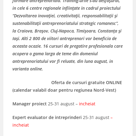
formare antreprenoriala. Training-urile s-au desfaşurat,
in cele 6 centre regionale infiinţate in cadrul proiectului
“Dezvoltarea inovaţiei, creativitaţii, responsabilitaţii şi
sustenabilitaţii antreprenoriatului strategic romanesc”,
la Craiova, Braşov, Cluj-Napoca, Timişoara, Constanţa şi
Iaşi. Alti 2 800 de viitori antreprenori vor beneficia de
aceasta ocazie. 16 cursuri de pregatire profesionala care
acopera o gama larga de teme din domeniul
antreprenoriatului vor fi reluate, din luna august, in
varianta online.
Oferta de cursuri gratuite ONLINE
(calendar valabil doar pentru regiunea Nord-Vest)
Manager proiect
25-31 august –
incheiat
Expert evaluator de
intreprinderi
25-31 august
–
incheiat