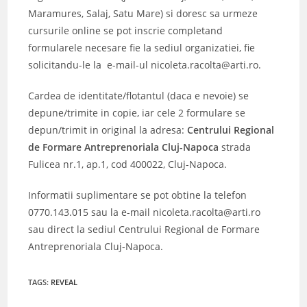
Maramures, Salaj, Satu Mare) si doresc sa urmeze
cursurile online se pot inscrie completand
formularele necesare fie la sediul organizatiei, fie
solicitandu-le la e-mail-ul nicoleta.racolta@arti.ro.
Cardea de identitate/flotantul (daca e nevoie) se
depune/trimite in copie, iar cele 2 formulare se
depun/trimit in original la adresa:
Centrului Regional
de Formare Antreprenoriala Cluj-Napoca
strada
Fulicea nr.1, ap.1, cod 400022, Cluj-Napoca.
Informatii suplimentare se pot obtine la telefon
0770.143.015 sau la e-mail nicoleta.racolta@arti.ro
sau direct la sediul Centrului Regional de Formare
Antreprenoriala Cluj-Napoca.
TAGS
:
REVEAL