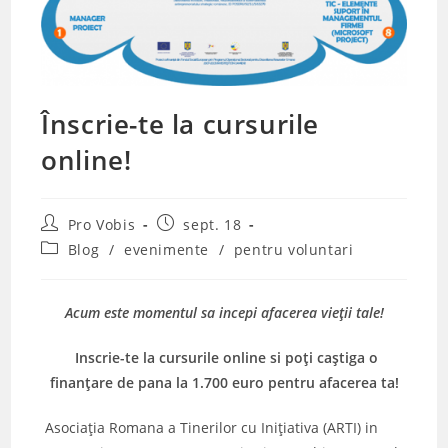
Înscrie-te la cursurile
online!
Post
Post
Pro Vobis
sept. 18
author:
published:
Post
Blog
/
evenimente
/
pentru voluntari
category:
Acum este momentul sa incepi afacerea vieţii tale!
Inscrie-te la cursurile online
si poţi caştiga o
finanţare de pana la 1.700 euro pentru afacerea ta!
Asociaţia Romana a Tinerilor cu Iniţiativa (ARTI) in