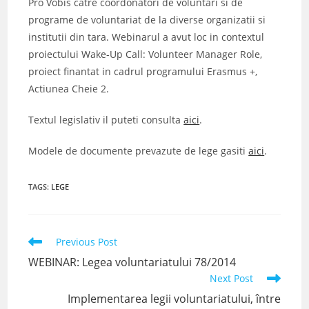
Pro Vobis catre coordonatori de voluntari si de
programe de voluntariat de la diverse organizatii si
institutii din tara. Webinarul a avut loc in contextul
proiectului Wake-Up Call: Volunteer Manager Role,
proiect finantat in cadrul programului Erasmus +,
Actiunea Cheie 2.
Textul legislativ il puteti consulta
aici
.
Modele de documente prevazute de lege gasiti
aici
.
TAGS
:
LEGE
Read
Previous Post
more
WEBINAR: Legea voluntariatului 78/2014
articles
Next Post
Implementarea legii voluntariatului, între