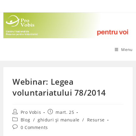
Skip
to
content
Menu
Webinar: Legea
voluntariatului 78/2014
Post
Post
Pro Vobis
mart. 25
author:
published:
Post
Blog
/
ghiduri și manuale
/
Resurse
category:
Post
0 Comments
comments: