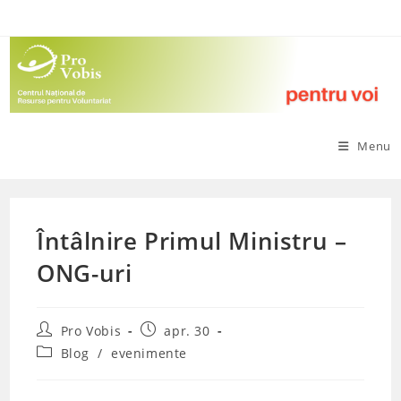
Skip
to
content
Menu
Întâlnire Primul Ministru –
ONG-uri
Post
Post
Pro Vobis
apr. 30
author:
published:
Post
Blog
/
evenimente
category: