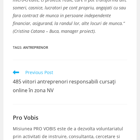
someri, casnice, lucratori pe cont propriu, angajati cu sau
fara contract de munca in persoane independente
financiar, asigurand, la randul lor, alte locuri de munca.”
(Cristina Catana – Buca, manager proiect).
TAGS
:
ANTREPRENOR
Read
Previous Post
more
485 viitori antreprenori responsabili cursați
articles
online în zona NV
Pro Vobis
Misiunea PRO VOBIS este de a dezvolta voluntariatul
prin activitati de instruire, consultanta, cercetare si