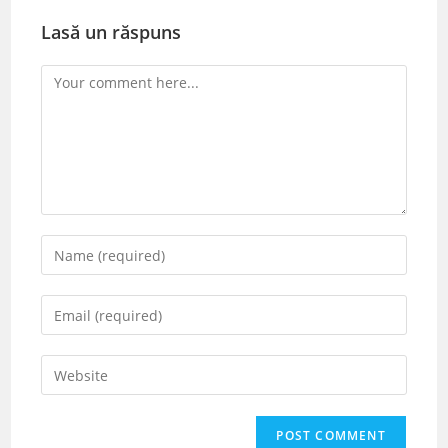
Lasă un răspuns
Comment
Enter
your
name
Enter
or
your
username
email
Enter
to
address
your
comment
to
website
comment
URL