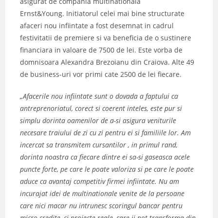
asigurat de compania multinationala
Ernst&Young. Initiatorul celei mai bine structurate
afaceri nou infiintate a fost desemnat in cadrul
festivitatii de premiere si va beneficia de o sustinere
financiara in valoare de 7500 de lei. Este vorba de
domnisoara Alexandra Brezoianu din Craiova. Alte 49
de business-uri vor primi cate 2500 de lei fiecare.
„Afacerile nou infiintate sunt o dovada a faptului ca
antreprenoriatul, corect si coerent inteles, este pur si
simplu dorinta oamenilor de a-si asigura veniturile
necesare traiului de zi cu zi pentru ei si familiile lor. Am
incercat sa transmitem cursantilor , in primul rand,
dorinta noastra ca fiecare dintre ei sa-si gaseasca acele
puncte forte, pe care le poate valoriza si pe care le poate
aduce ca avantaj competitiv firmei infiintate. Nu am
incurajat idei de multinationale venite de la persoane
care nici macar nu intrunesc scoringul bancar pentru
micro-credite, ci proiecte reale, care ii pot transforma din,