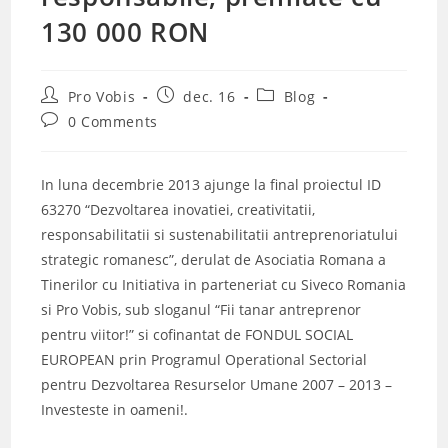
130 000 RON
Post
Post
Post
Pro Vobis
dec. 16
Blog
author:
published:
category:
Post
0 Comments
comments:
In luna decembrie 2013 ajunge la final proiectul ID
63270 “Dezvoltarea inovatiei, creativitatii,
responsabilitatii si sustenabilitatii antreprenoriatului
strategic romanesc”, derulat de Asociatia Romana a
Tinerilor cu Initiativa in parteneriat cu Siveco Romania
si Pro Vobis, sub sloganul “Fii tanar antreprenor
pentru viitor!” si cofinantat de FONDUL SOCIAL
EUROPEAN prin Programul Operational Sectorial
pentru Dezvoltarea Resurselor Umane 2007 – 2013 –
Investeste in oameni!.