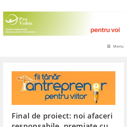
Skip
to
content
Menu
Final de proiect: noi afaceri
responsabile, premiate cu