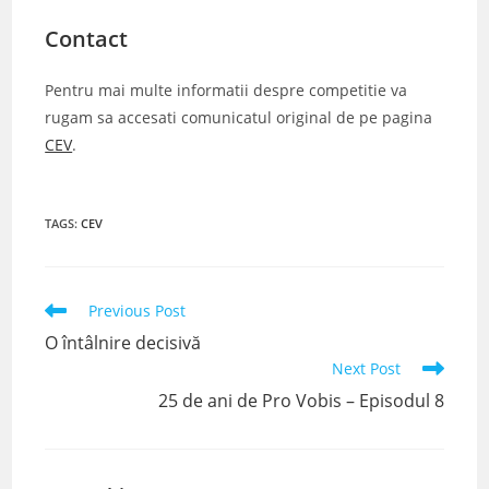
Contact
Pentru mai multe informatii despre competitie va
rugam sa accesati comunicatul original de pe pagina
CEV
.
TAGS
:
CEV
Read
Previous Post
more
O întâlnire decisivă
articles
Next Post
25 de ani de Pro Vobis – Episodul 8