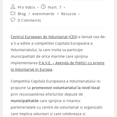
Post
Post
Pro Vobis
mart. 7
author:
published:
Post
Blog
/
evenimente
/
Resurse
category:
Post
0 Comments
comments:
Centrul European de Voluntariat (CEV)
a lansat cea de-
a 5-a editie a competitiei Capitala Europeana a
Voluntariatului, la care invita sa participe
municipalitati de orice marime care sprijina
implementarea
P.A.V.E. – Agenda de Politici cu privire
la Voluntariat in Europa
.
Competitia Capitala Europeana a Voluntariatului isi
propune sa
promoveze voluntariatul la nivel local
prin recunoasterea eforturilor depuse de
municipalitatile
care sprijina si intaresc
parteneriatele cu centre de voluntariat si organizatii
care implica voluntari si care celebreaza si