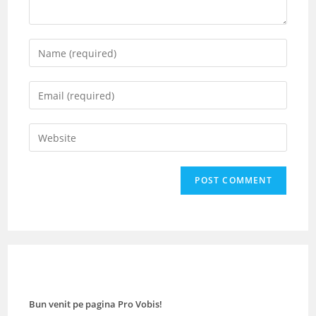
Enter
your
name
Enter
or
your
username
email
Enter
to
address
your
comment
to
website
comment
URL
(optional)
Bun venit pe pagina Pro Vobis!